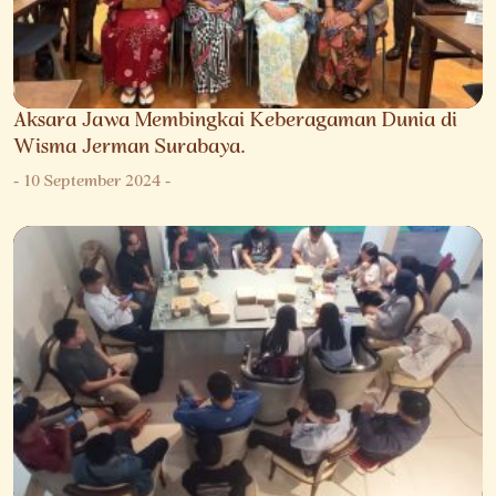
Aksara Jawa Membingkai Keberagaman Dunia di
Wisma Jerman Surabaya.
-
10 September 2024
-