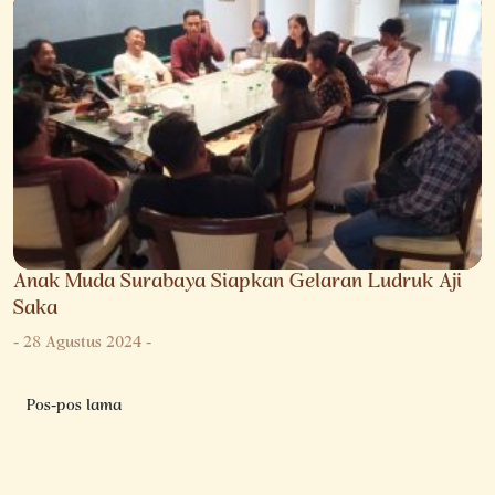
Anak Muda Surabaya Siapkan Gelaran Ludruk Aji
Saka
-
28 Agustus 2024
-
Navigasi
Pos-pos lama
pos