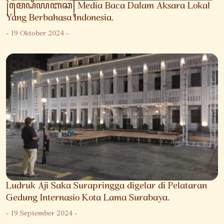
꧌ꦩꦺꦝꦶꦪꦧꦕ꧍ Media Baca Dalam Aksara Lokal
Yang Berbahasa Indonesia.
-
19 Oktober 2024
-
Ludruk Aji Saka Surapringga digelar di Pelataran
Gedung Internasio Kota Lama Surabaya.
-
19 September 2024
-