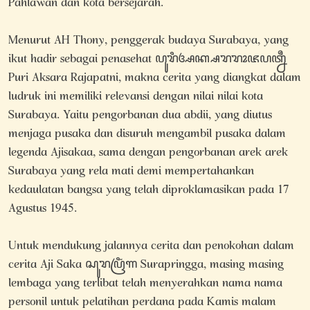
Pahlawan dan kota bersejarah.
Menurut AH Thony, penggerak budaya Surabaya, yang
ikut hadir sebagai penasehat ꦥꦸꦫꦶꦄꦏ꧀ꦱꦫꦫꦴꦗꦥꦠ꧀ꦤꦷ
Puri Aksara Rajapatni, makna cerita yang diangkat dalam
ludruk ini memiliki relevansi dengan nilai nilai kota
Surabaya. Yaitu pengorbanan dua abdii, yang diutus
menjaga pusaka dan disuruh mengambil pusaka dalam
legenda Ajisakaa, sama dengan pengorbanan arek arek
Surabaya yang rela mati demi mempertahankan
kedaulatan bangsa yang telah diproklamasikan pada 17
Agustus 1945.
Untuk mendukung jalannya cerita dan penokohan dalam
cerita Aji Saka ꦱꦸꦫꦥꦿꦶꦁꦒ Surapringga, masing masing
lembaga yang terlibat telah menyerahkan nama nama
personil untuk pelatihan perdana pada Kamis malam