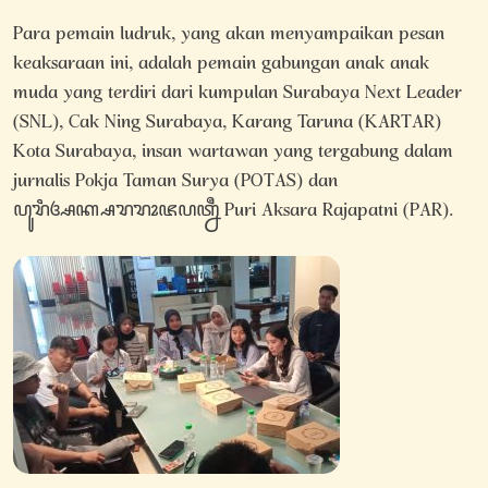
Para pemain ludruk, yang akan menyampaikan pesan
keaksaraan ini, adalah pemain gabungan anak anak
muda yang terdiri dari kumpulan Surabaya Next Leader
(SNL), Cak Ning Surabaya, Karang Taruna (KARTAR)
Kota Surabaya, insan wartawan yang tergabung dalam
jurnalis Pokja Taman Surya (POTAS) dan
ꦥꦸꦫꦶꦄꦏ꧀ꦱꦫꦫꦴꦗꦥꦠ꧀ꦤꦷ Puri Aksara Rajapatni (PAR).