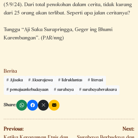
(5/9/24). Dari total penokohan dalam cerita, tidak kurang
dari 25 orang akan terlibat. Seperti apa jalan ceritanya?
Tunggu “Aji Saka Surapringga, Geger ing Bhumi
Karembangan”. (PAR/nng)
Berita
Ajisaka
Aksarajawa
lidrukluntas
literasi
pemajuankebudayaan
surabaya
surabayaberaksara
Share:
Navigasi
Previous:
Next:
Ketika Keragaman Etnis dan
Surabaya Berbudaya dan