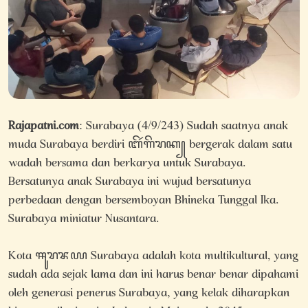
Rajapatni.com
: Surabaya (4/9/243) Sudah saatnya anak
muda Surabaya berdiri ꦧꦼꦂꦒꦼꦫꦏ꧀ bergerak dalam satu
wadah bersama dan berkarya untuk Surabaya.
Bersatunya anak Surabaya ini wujud bersatunya
perbedaan dengan bersemboyan Bhineka Tunggal Ika.
Surabaya miniatur Nusantara.
Kota ꦯꦸꦫꦨꦪ Surabaya adalah kota multikultural, yang
sudah ada sejak lama dan ini harus benar benar dipahami
oleh generasi penerus Surabaya, yang kelak diharapkan