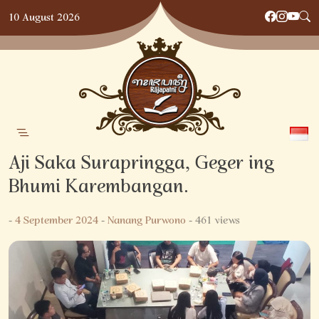
Skip
10 August 2026
to
content
Aji Saka Surapringga, Geger ing
Bhumi Karembangan.
-
4 September 2024
-
Nanang Purwono
- 461 views