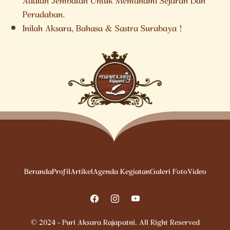
Adalah Jembatan Untuk Memahami Sejarah Dan
Peradaban.
Inilah Aksara, Bahasa & Sastra Surabaya !
Beranda
Profil
Artikel
Agenda Kegiatan
Galeri Foto
Video
© 2024 - Puri Aksara Rajapatni. All Right Reserved