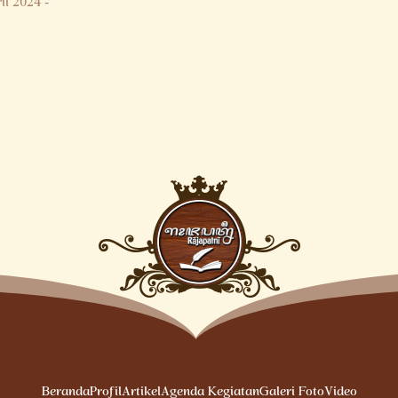
il 2024
-
Beranda
Profil
Artikel
Agenda Kegiatan
Galeri Foto
Video