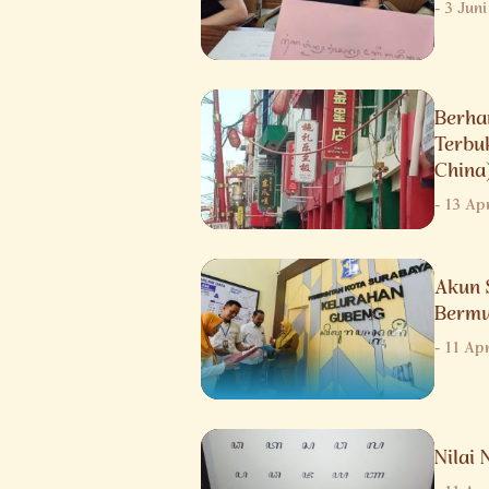
-
3 Jun
Berha
Terbu
China
-
13 Apr
Akun 
Bermu
-
11 Apr
Nilai