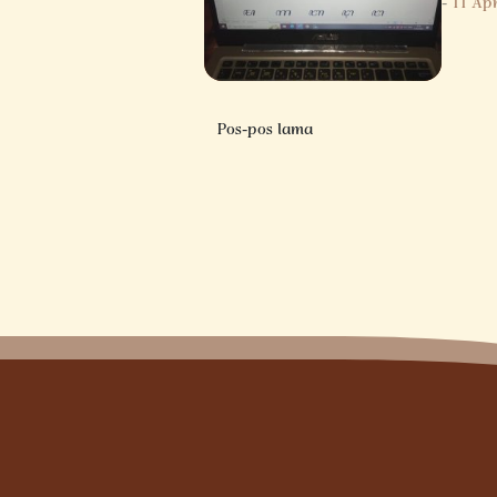
-
11 Apr
Navigasi
Pos-pos lama
pos