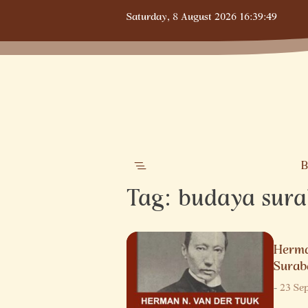
Skip
Saturday,
8 August 2026
16:39:49
to
content
B
Tag:
budaya sur
Herma
Surab
-
23 Se