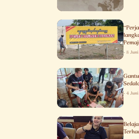
“Perja
langk
Pemaj
-
8 Jun
Gantu
Sedal
-
4 Jun
Belaj
Terha