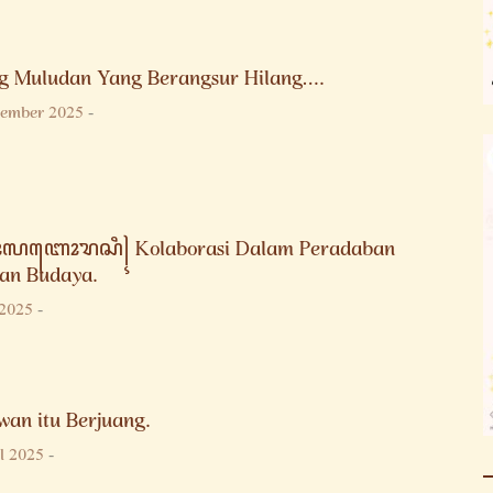
g Muludan Yang Berangsur Hilang….
tember 2025
-
ꦭꦧꦺꦴꦫꦱꦶ꧍ Kolaborasi Dalam Peradaban
dan Budaya.
 2025
-
wan itu Berjuang.
l 2025
-