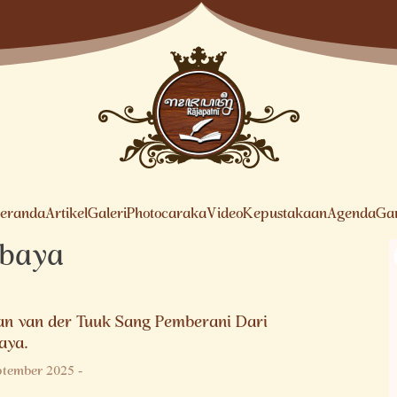
eranda
Artikel
Galeri
Photocaraka
Video
Kepustakaan
Agenda
Ga
abaya
n van der Tuuk Sang Pemberani Dari
aya.
ptember 2025
-