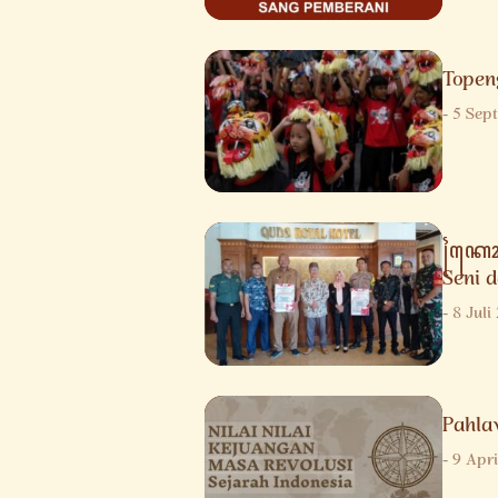
Topen
-
5 Sep
꧌ꦏꦺꦴ
Seni 
-
8 Juli
Pahla
-
9 Apri