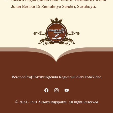
Aksara Pegon (Salah Satu Aksara Nusantara) Temui
Jalan Berliku Di Rumahnya Sendiri, Surabaya.
Beranda
Profil
Artikel
Agenda Kegiatan
Galeri Foto
Video
© 2024 - Puri Aksara Rajapatni. All Right Reserved