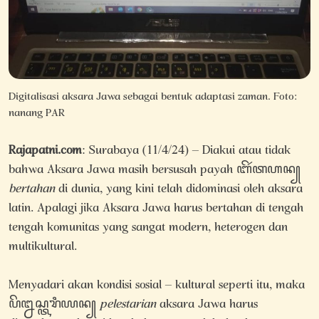
Digitalisasi aksara Jawa sebagai bentuk adaptasi zaman. Foto:
nanang PAR
Rajapatni.com
: Surabaya (11/4/24) – Diakui atau tidak
bahwa Aksara Jawa masih bersusah payah ꦧꦼꦂꦠꦲꦤ꧀
bertahan
di dunia, yang kini telah didominasi oleh aksara
latin. Apalagi jika Aksara Jawa harus bertahan di tengah
tengah komunitas yang sangat modern, heterogen dan
multikultural.
Menyadari akan kondisi sosial – kultural seperti itu, maka
ꦥꦼꦊꦱ꧀ꦠꦫꦶꦪꦤ꧀
pelestarian
aksara Jawa harus