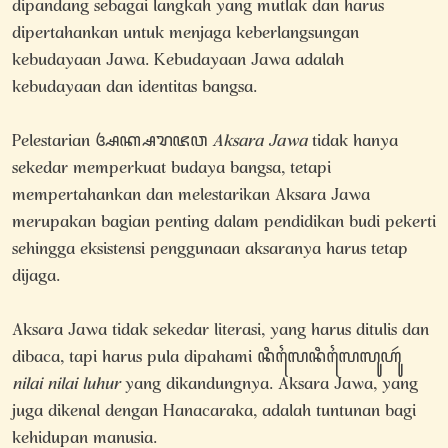
dipandang sebagai langkah yang mutlak dan harus
dipertahankan untuk menjaga keberlangsungan
kebudayaan Jawa. Kebudayaan Jawa adalah
kebudayaan dan identitas bangsa.
Pelestarian ꦄꦏ꧀ꦱꦫꦗꦮ
Aksara Jawa
tidak hanya
sekedar memperkuat budaya bangsa, tetapi
mempertahankan dan melestarikan Aksara Jawa
merupakan bagian penting dalam pendidikan budi pekerti
sehingga eksistensi penggunaan aksaranya harus tetap
dijaga.
Aksara Jawa tidak sekedar literasi, yang harus ditulis dan
dibaca, tapi harus pula dipahami ꦤꦶꦭꦻꦤꦶꦭꦻꦭꦸꦲꦸꦂ
nilai nilai luhur
yang dikandungnya. Aksara Jawa, yang
juga dikenal dengan Hanacaraka, adalah tuntunan bagi
kehidupan manusia.