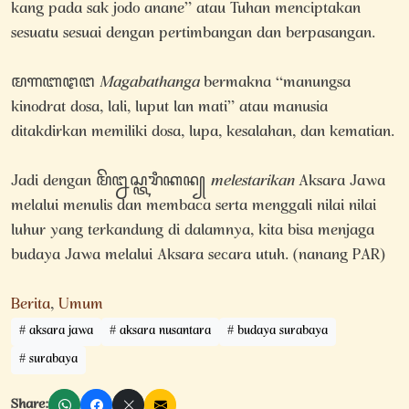
kang pada sak jodo anane” atau Tuhan menciptakan
sesuatu sesuai dengan pertimbangan dan berpasangan.
ꦩꦒꦧꦛꦔ
Magabathanga
bermakna “manungsa
kinodrat dosa, lali, luput lan mati” atau manusia
ditakdirkan memiliki dosa, lupa, kesalahan, dan kematian.
Jadi dengan ꦩꦼꦊꦱ꧀ꦠꦫꦶꦏꦤ꧀
melestarikan
Aksara Jawa
melalui menulis dan membaca serta menggali nilai nilai
luhur yang terkandung di dalamnya, kita bisa menjaga
budaya Jawa melalui Aksara secara utuh. (nanang PAR)
Berita
,
Umum
aksara jawa
aksara nusantara
budaya surabaya
surabaya
Share: