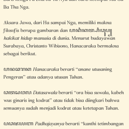
Ba Tha Nga.
Aksara Jawa, dari Ha sampai Nga, memiliki makna
filosofis berupa gambaran dan ꦲꦏꦶꦏꦠ꧀ꦲꦶꦣꦸꦥ꧀
hakikat hidup
manusia di dunia. Menurut budayawan
Surabaya, Christanto Wibisono, Hanacaraka bermakna
sebagai berikut.
ꦲꦤꦕꦫꦏ
Hanacaraka
berarti “anane utusaning
Pengeran” atau adanya utusan Tuhan.
ꦣꦠꦱꦮꦭ
Datasawala
berarti “ora bisa suwala, kabeh
wus ginaris ing kodrat” atau tidak bisa diingkari bahwa
semuanya sudah menjadi kodrat atau ketetapan Tuhan.
ꦥꦣꦗꦪꦚ
Padhajayanya
berarti “kanthi tetimbangan