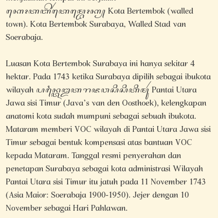
ꦏꦺꦴꦠꦧꦼꦂꦠꦺꦩ꧀ꦧꦺꦴꦏ꧀ Kota Bertembok (walled
town). Kota Bertembok Surabaya, Walled Stad van
Soerabaja.
Luasan Kota Bertembok Surabaya ini hanya sekitar 4
hektar. Pada 1743 ketika Surabaya dipilih sebagai ibukota
wilayah ꦥꦤ꧀ꦠꦻꦈꦠꦫꦗꦮꦱꦶꦱꦶꦠꦶꦩꦸꦂ Pantai Utara
Jawa sisi Timur (Java’s van den Oosthoek), kelengkapan
anatomi kota sudah mumpuni sebagai sebuah ibukota.
Mataram memberi VOC wilayah di Pantai Utara Jawa sisi
Timur sebagai bentuk kompensasi atas bantuan VOC
kepada Mataram. Tanggal resmi penyerahan dan
penetapan Surabaya sebagai kota administrasi Wilayah
Pantai Utara sisi Timur itu jatuh pada 11 November 1743
(Asia Maior: Soerabaja 1900-1950). Jejer dengan 10
November sebagai Hari Pahlawan.