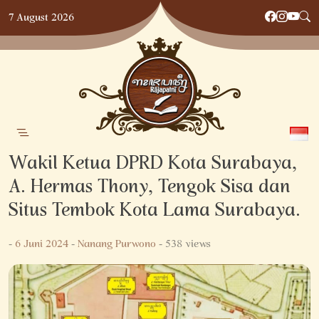
Skip
7 August 2026
to
content
Wakil Ketua DPRD Kota Surabaya,
A. Hermas Thony, Tengok Sisa dan
Situs Tembok Kota Lama Surabaya.
-
6 Juni 2024
-
Nanang Purwono
- 538 views