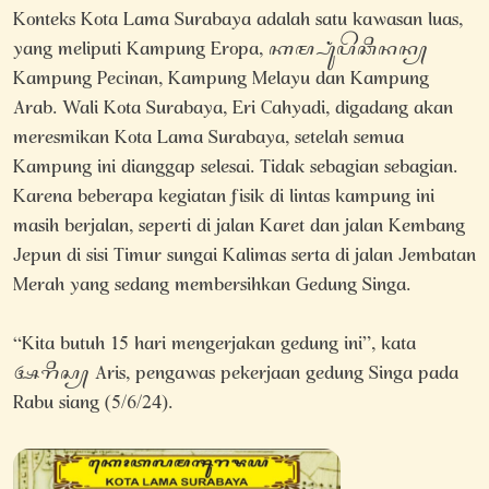
Konteks Kota Lama Surabaya adalah satu kawasan luas,
yang meliputi Kampung Eropa, ꦏꦩ꧀ꦥꦸꦁꦥꦼꦕꦶꦤꦤ꧀‌
Kampung Pecinan, Kampung Melayu dan Kampung
Arab. Wali Kota Surabaya, Eri Cahyadi, digadang akan
meresmikan Kota Lama Surabaya, setelah semua
Kampung ini dianggap selesai. Tidak sebagian sebagian.
Karena beberapa kegiatan fisik di lintas kampung ini
masih berjalan, seperti di jalan Karet dan jalan Kembang
Jepun di sisi Timur sungai Kalimas serta di jalan Jembatan
Merah yang sedang membersihkan Gedung Singa.
“Kita butuh 15 hari mengerjakan gedung ini”, kata
ꦄꦫꦶꦱ꧀ Aris, pengawas pekerjaan gedung Singa pada
Rabu siang (5/6/24).