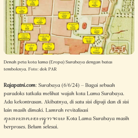
Denah peta kota lama (Eropa) Surabaya dengan batas
temboknya. Foto: dok PAR
Rajapatni.com
: Surabaya (6/6/24) – Bagai sebuah
paradoks tatkala melihat wajah kota Lama Surabaya.
Ada kekontrasan. Akibatnya, di satu sisi dipuji dan di sisi
lain masih dimaki. Lumrah revitalisasi
ꦏꦺꦴꦠꦭꦩꦯꦸꦫꦨꦪ Kota Lama Surabaya masih
berproses. Belum selesai.