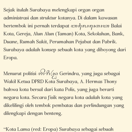
Sejak itulah Surabaya melengkapi organ organ
administrasi dan struktur kotanya. Di dalam kawasan
bertembok ini pernah terdapat ꦧꦭꦻꦏꦺꦴꦠ Balai
Kota, Gereja, Alun Alun (Taman) Kota, Sekolahan, Bank,
Duane, Rumah Sakit, Perumahan Pejabat dan Pabrik.
Surabaya adalah konsep sebuah kota yang diboyong dari
Eropa.
Menurut politisi ꦒꦼꦫꦶꦤ꧀ꦝꦿ Gerindra, yang juga sebagai
Wakil Ketua DPRD Kota Surabaya, A. Hermas Thony
bahwa kota bersal dari kata Polis, yang juga berarti
negara kota. Secara fisik negara kota adalah kota yang
dikelilingi oleh tembok pembatas dan perlindungan yang
dilengkapi dengan benteng.
“Kota Lama (red: Eropa) Surabaya sebagai sebuah