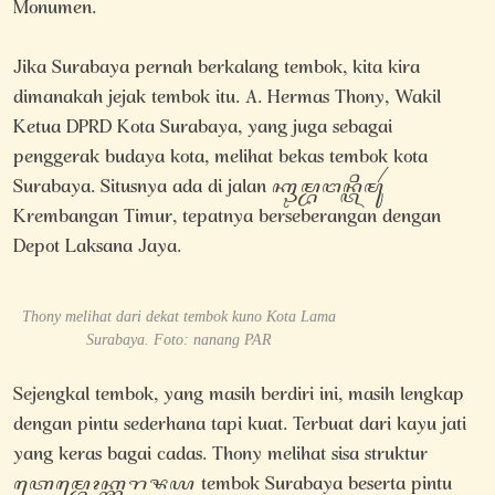
Monumen.
Jika Surabaya pernah berkalang tembok, kita kira
dimanakah jejak tembok itu. A. Hermas Thony, Wakil
Ketua DPRD Kota Surabaya, yang juga sebagai
penggerak budaya kota, melihat bekas tembok kota
Surabaya. Situsnya ada di jalan ꦏꦿꦼꦩ꧀ꦧꦔꦤ꧀ꦠꦶꦩꦸꦂ
Krembangan Timur, tepatnya berseberangan dengan
Depot Laksana Jaya.
Thony melihat dari dekat tembok kuno Kota Lama
Surabaya. Foto: nanang PAR
Sejengkal tembok, yang masih berdiri ini, masih lengkap
dengan pintu sederhana tapi kuat. Terbuat dari kayu jati
yang keras bagai cadas. Thony melihat sisa struktur
ꦠꦺꦩ꧀ꦧꦺꦴꦏ꧀ꦯꦸꦫꦨꦪ tembok Surabaya beserta pintu