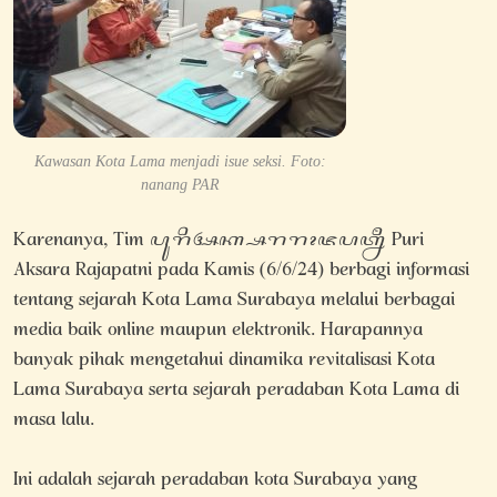
Kawasan Kota Lama menjadi isue seksi. Foto:
nanang PAR
Karenanya, Tim ꦥꦸꦫꦶꦄꦏ꧀ꦱꦫꦫꦴꦗꦥꦠ꧀ꦤꦷ Puri
Aksara Rajapatni pada Kamis (6/6/24) berbagi informasi
tentang sejarah Kota Lama Surabaya melalui berbagai
media baik online maupun elektronik. Harapannya
banyak pihak mengetahui dinamika revitalisasi Kota
Lama Surabaya serta sejarah peradaban Kota Lama di
masa lalu.
Ini adalah sejarah peradaban kota Surabaya yang