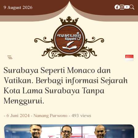
Skip
9 August 2026
to
content
Surabaya Seperti Monaco dan
Vatikan. Berbagi informasi Sejarah
Kota Lama Surabaya Tanpa
Menggurui.
-
6 Juni 2024
-
Nanang Purwono
- 493 views