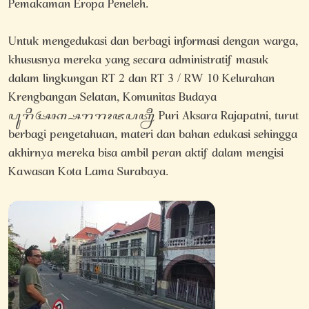
Pemakaman Eropa Peneleh.
Untuk mengedukasi dan berbagi informasi dengan warga,
khususnya mereka yang secara administratif masuk
dalam lingkungan RT 2 dan RT 3 / RW 10 Kelurahan
Krengbangan Selatan, Komunitas Budaya
ꦥꦸꦫꦶꦄꦏ꧀ꦱꦫꦫꦴꦗꦥꦠ꧀ꦤꦷ Puri Aksara Rajapatni, turut
berbagi pengetahuan, materi dan bahan edukasi sehingga
akhirnya mereka bisa ambil peran aktif dalam mengisi
Kawasan Kota Lama Surabaya.