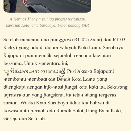
A Hermas Thony meninjau progres revitalisasi
kawasan Kota lama Surabaya. Foto: nanang PAR
Setelah menemui dua punggawa RT 02 (Zaini) dan RT 03
Ricky) yang ada di dalam wilayah Kota Lama Surabaya,
Rajapatni pun memiliki sejumlah rencana kegiatan
bersama. Untuk sementara ini,
ꦥꦸꦫꦶꦄꦏ꧀ꦱꦫꦫꦴꦗꦥꦠ꧀ꦤꦷ Puri Aksara Rajapatni
membantu membuatkan Denah Kota Lama yang
dilengkapi dengan informasi fungsi kota kala itu. Sekarang
infrastruktur yang fungsional itu telah hilang tergerus
zaman. Warka Kota Surabaya tidak tau bahwa di
kawasan itu pernah ada Rumah Sakit, Gang Balai Kota,
Gereja dan Sekolah.