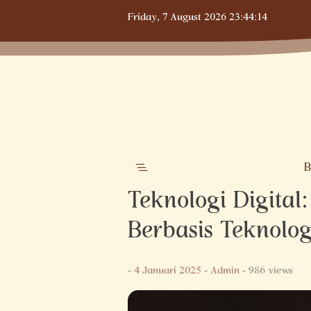
Skip
Friday,
7 August 2026
23:44:14
to
content
B
Teknologi Digital
Berbasis Teknolog
-
4 Januari 2025
-
Admin
- 986 views