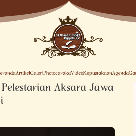
eranda
Artikel
Galeri
Photocaraka
Video
Kepustakaan
Agenda
Ga
: Pelestarian Aksara Jawa
i