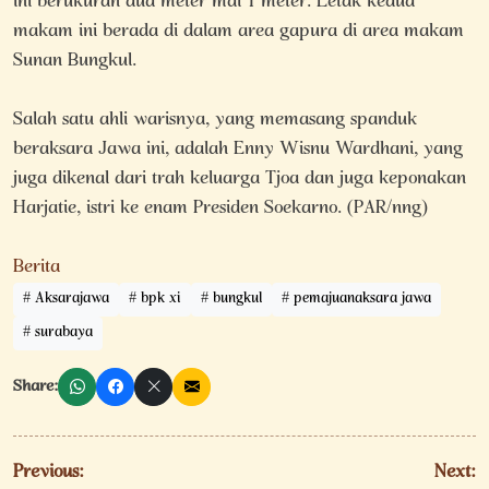
ini berukuran dua meter mal 1 meter. Letak kedua
makam ini berada di dalam area gapura di area makam
Sunan Bungkul.
Salah satu ahli warisnya, yang memasang spanduk
beraksara Jawa ini, adalah Enny Wisnu Wardhani, yang
juga dikenal dari trah keluarga Tjoa dan juga keponakan
Harjatie, istri ke enam Presiden Soekarno. (PAR/nng)
Berita
Aksarajawa
bpk xi
bungkul
pemajuanaksara jawa
surabaya
Share:
Navigasi
Previous:
Next: