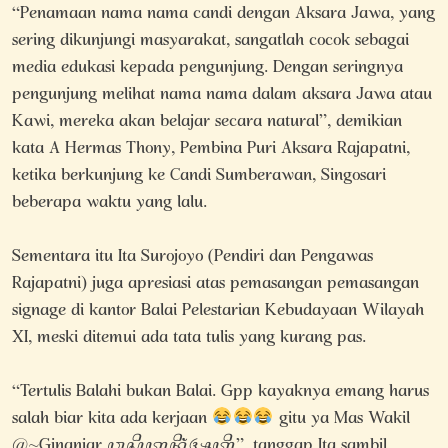
“Penamaan nama nama candi dengan Aksara Jawa, yang
sering dikunjungi masyarakat, sangatlah cocok sebagai
media edukasi kepada pengunjung. Dengan seringnya
pengunjung melihat nama nama dalam aksara Jawa atau
Kawi, mereka akan belajar secara natural”, demikian
kata A Hermas Thony, Pembina Puri Aksara Rajapatni,
ketika berkunjung ke Candi Sumberawan, Singosari
beberapa waktu yang lalu.
Sementara itu Ita Surojoyo (Pendiri dan Pengawas
Rajapatni) juga apresiasi atas pemasangan pemasangan
signage di kantor Balai Pelestarian Kebudayaan Wilayah
XI, meski ditemui ada tata tulis yang kurang pas.
“Tertulis Balahi bukan Balai. Gpp kayaknya emang harus
salah biar kita ada kerjaan
gitu ya Mas Wakil
@~Ginanjar ꦮꦱꦶꦠꦤꦶꦁꦄꦠꦶ”, tanggap Ita sambil