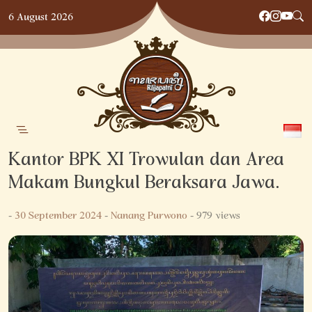
Skip
6 August 2026
to
content
Kantor BPK XI Trowulan dan Area
Makam Bungkul Beraksara Jawa.
-
30 September 2024
-
Nanang Purwono
- 979 views