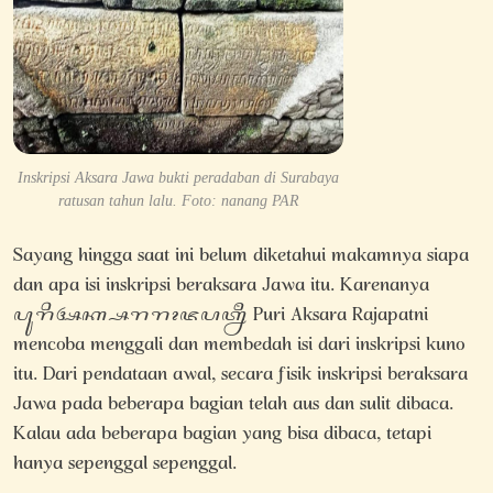
Inskripsi Aksara Jawa bukti peradaban di Surabaya
ratusan tahun lalu. Foto: nanang PAR
Sayang hingga saat ini belum diketahui makamnya siapa
dan apa isi inskripsi beraksara Jawa itu. Karenanya
ꦥꦸꦫꦶꦄꦏ꧀ꦱꦫꦫꦴꦗꦥꦠ꧀ꦤꦷ Puri Aksara Rajapatni
mencoba menggali dan membedah isi dari inskripsi kuno
itu. Dari pendataan awal, secara fisik inskripsi beraksara
Jawa pada beberapa bagian telah aus dan sulit dibaca.
Kalau ada beberapa bagian yang bisa dibaca, tetapi
hanya sepenggal sepenggal.