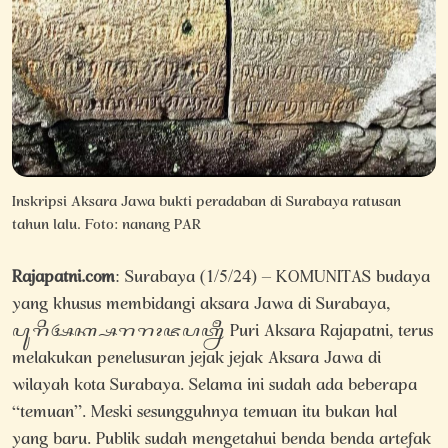
Inskripsi Aksara Jawa bukti peradaban di Surabaya ratusan
tahun lalu. Foto: nanang PAR
Rajapatni.com
: Surabaya (1/5/24) – KOMUNITAS budaya
yang khusus membidangi aksara Jawa di Surabaya,
ꦥꦸꦫꦶꦄꦏ꧀ꦱꦫꦫꦴꦗꦥꦠ꧀ꦤꦷ Puri Aksara Rajapatni, terus
melakukan penelusuran jejak jejak Aksara Jawa di
wilayah kota Surabaya. Selama ini sudah ada beberapa
“temuan”. Meski sesungguhnya temuan itu bukan hal
yang baru. Publik sudah mengetahui benda benda artefak