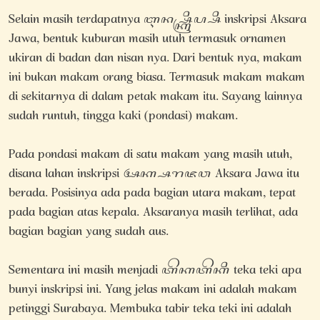
Selain masih terdapatnya ꦆꦤ꧀ꦱ꧀ꦏꦿꦶꦥ꧀ꦱꦶ inskripsi Aksara
Jawa, bentuk kuburan masih utuh termasuk ornamen
ukiran di badan dan nisan nya. Dari bentuk nya, makam
ini bukan makam orang biasa. Termasuk makam makam
di sekitarnya di dalam petak makam itu. Sayang lainnya
sudah runtuh, tingga kaki (pondasi) makam.
Pada pondasi makam di satu makam yang masih utuh,
disana lahan inskripsi ꦄꦏ꧀ꦱꦫꦗꦮ Aksara Jawa itu
berada. Posisinya ada pada bagian utara makam, tepat
pada bagian atas kepala. Aksaranya masih terlihat, ada
bagian bagian yang sudah aus.
Sementara ini masih menjadi ꦠꦼꦏꦠꦼꦏꦶ teka teki apa
bunyi inskripsi ini. Yang jelas makam ini adalah makam
petinggi Surabaya. Membuka tabir teka teki ini adalah