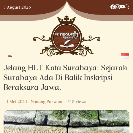
Skip
7 August 2026
to
content
Jelang HUT Kota Surabaya: Sejarah
Surabaya Ada Di Balik Inskripsi
Beraksara Jawa.
-
1 Mei 2024
-
Nanang Purwono
- 518 views