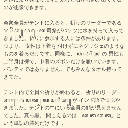
きさにより異なります。焼けた石から熱が出てくる
のが想像できます。
会衆全員がテントに入ると、祈りのリーダーである
ꦥ ꦼ ꦤ ꧀ ꦝ ꦺ ꦠ 司祭がバケツに水を持って入って
きました。祈りに参加する人には条件があります。
つまり、 女性は下着を 付けずにネグリジェのような
ものを着るだけです。同様に、 ꦥ ꦿ ꦶ ꦪ の 男性も
上半身は裸で、巾着のズボンだけを履いています。
パンティではありません。でもみんなタオル持って
きてた。
テント内で全員の祈りが終わると、祈りのリーダー
ꦏ ꦺ ꦴ ꦩ ꦠ ꧀ ꦏ ꦩ​​ ꦶ ꦠ ꧀ が インド語でつぶや
きました。テントの中にいる全員の顔が見えません
でした。真っ黒。 聞こえるのは「ꦏ ꦠ ꦏ ꦠ」と
いう単語の羅列だけです 。