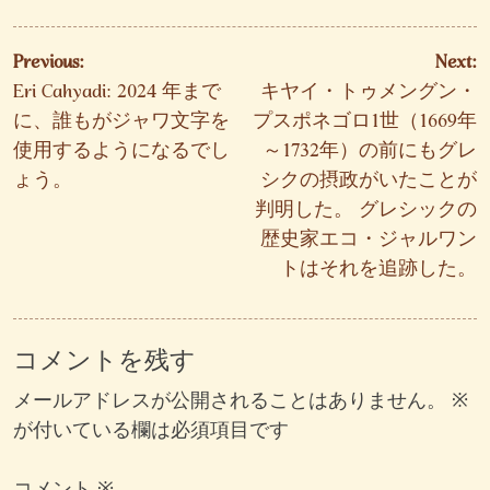
投
Previous:
Next:
稿
Eri Cahyadi: 2024 年まで
キヤイ・トゥメングン・
ナ
に、誰もがジャワ文字を
プスポネゴロ1世（1669年
使用するようになるでし
～1732年）の前にもグレ
ビ
ょう。
シクの摂政がいたことが
ゲ
判明した。 グレシックの
ー
歴史家エコ・ジャルワン
シ
トはそれを追跡した。
ョ
ン
コメントを残す
メールアドレスが公開されることはありません。
※
が付いている欄は必須項目です