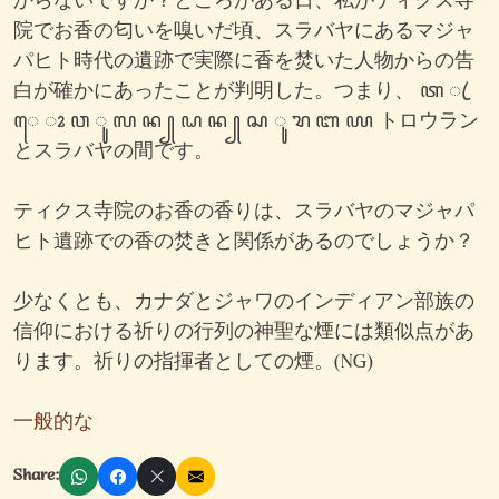
からないですか？ところがある日、私がティクス寺
院でお香の匂いを嗅いだ頃、スラバヤにあるマジャ
パヒト時代の遺跡で実際に香を焚いた人物からの告
白が確かにあったことが判明した。つまり、 ꦠ ꦿ
ꦺ ꦴ ꦮ ꦸ ꦭ ꦤ ꧀ ꦝ ꦤ ꧀ ꦱ ꦸ ꦫ ꦧ ꦪ トロウラン
とスラバヤの間です。
ティクス寺院のお香の香りは、スラバヤのマジャパ
ヒト遺跡での香の焚きと関係があるのでしょうか？
少なくとも、カナダとジャワのインディアン部族の
信仰における祈りの行列の神聖な煙には類似点があ
ります。祈りの指揮者としての煙。(NG)
一般的な
Share: