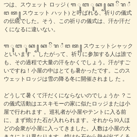
つは、スウェット ロッジ ( ꦒ ꦸ ꦧ ꦸ ꦏ ꧀ ꦏ ꦼ ꦫ ꦶ
ꦔ ꦠ ꧀ スウェット ハット) と呼ばれる、祈りの儀式
の伝統でした。そう、この祈りの儀式は、汗か汗だ
くになるに違いない。
ꦒ ꦸ ꦧ ꦸ ꦏ ꧀ ꦏ ꦼ ꦫ ꦶ ꦔ ꦠ ꧀ スウェットシャック
といいます 。したがって、祈りに参加する人は誰で
も、その過程で大量の汗をかくでしょう。汗がすご
いですね！小屋の中はとても暑かったです。このス
ウェットロッジは雪の降る冬に開催されまし た 。
どうして暑くて汗だくにならないのでしょうか ？こ
の儀式活動はエスキモーの家に似たロッジまたは小
屋で行われます 。巡礼者が小屋やテントに入る前
に、まず焼けた石が入れられます。それから10人ほ
どの会衆が小屋に入ってきました。人数は小屋の大