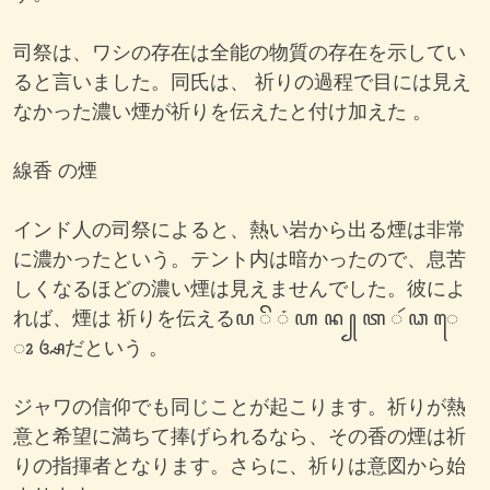
司祭は、ワシの存在は全能の物質の存在を示してい
ると言いました。同氏は、 祈りの過程で目には見え
なかった濃い煙が祈りを伝えたと付け加えた 。
線香 の煙
インド人の司祭によると、熱い岩から出る煙は非常
に濃かったという。テント内は暗かったので、息苦
しくなるほどの濃い煙は見えませんでした。彼によ
れば、煙は 祈りを伝えるꦥ ꦼ ꦁ ꦲ ꦤ ꧀ ꦠ ꦂ ꦣ ꦺ
ꦴ ꦄだという 。
ジャワの信仰でも同じことが起こります。祈りが熱
意と希望に満ちて捧げられるなら、その香の煙は祈
りの指揮者となります。さらに、祈りは意図から始