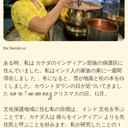
Ita Surojoyo
ある時、私は カナダのインディアン部族の保護区に
住んでいました。私はインド人の家族の家に一週間
滞在しまし た 。冬になると、雪が地面と松の木を白
くしました。カウントダウンの日が近づいてきまし
た ꦲ ꦫ ꦶ ꦤ ꦠ ꦭ ꧀ クリスマスの日。12月。
文化保護地域に住む私の目標は、 インド 文化を学ぶ
ことです。カナダ人は 彼らをインディアン よりも先
住民と呼ぶことを好みます。私が研究したことの 1