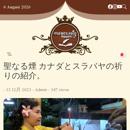
Skip
6 August 2026
to
content
聖なる煙 カナダとスラバヤの祈
りの紹介。
-
13 12月 2023
-
Admin
- 347 views