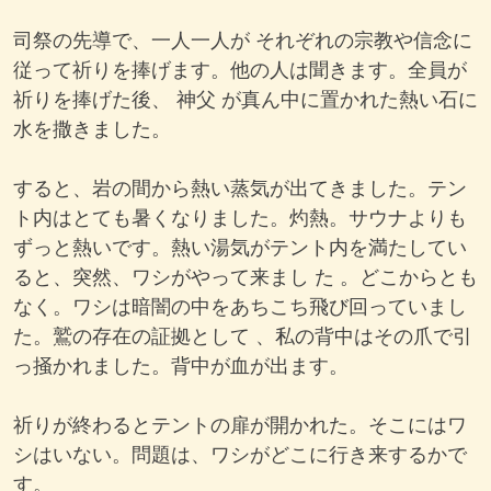
司祭の先導で、一人一人が それぞれの宗教や信念に
従って祈りを捧げます。他の人は聞きます。全員が
祈りを捧げた後、 神父 が真ん中に置かれた熱い石に
水を撒きました。
すると、岩の間から熱い蒸気が出てきました。テン
ト内はとても暑くなりました。灼熱。サウナよりも
ずっと熱いです。熱い湯気がテント内を満たしてい
ると、突然、ワシがやって来まし た 。どこからとも
なく。ワシは暗闇の中をあちこち飛び回っていまし
た。鷲の存在の証拠として 、私の背中はその爪で引
っ掻かれました。背中が血が出ます。
祈りが終わるとテントの扉が開かれた。そこにはワ
シはいない。問題は、ワシがどこに行き来するかで
す。