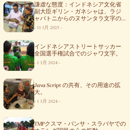
謙虚な態度：インドネシア文化省
副大臣ギリン・ガネシャは、ラジ
ャパトニからのヌサンタラ文字の
発展に関する提案を受け入れる
-
11 1月 2025
-
インドネシアストリートサッカー
全国選手権試合でのジャワ文字。
-
1 3月 2024
-
Java Script の共有、その用途の拡
大。
-
1 3月 2024
-
TMPクスマ・バンサ・スラバヤでの