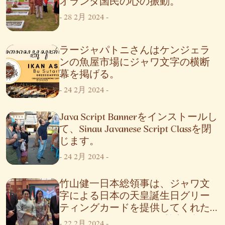
オランダ国民の心の振動。
-
28 2月 2024
-
ラージャパトニさんはケンジェラ
ンの魚屋市場にジャワ文字の横断
幕を掲げる。
-
24 2月 2024
-
Java Script Bannerをインストールし
て、Sinau Javanese Script Classを閉
じます。
-
24 2月 2024
-
竹山健一日本総領事は、ジャワ文
字による日本の天皇誕生日グリー
ティングカードを提供してくれた
ラジャパトニチームに感謝の意を
-
22 2月 2024
-