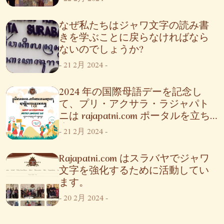
表します。
なぜ私たちはジャワ文字の読み書
きを学ぶことに戻らなければなら
ないのでしょうか?
-
21 2月 2024
-
2024 年の国際母語デーを記念し
て、プリ・アクサラ・ラジャパト
ニは rajapatni.com ポータルを立ち
上げました
-
21 2月 2024
-
Rajapatni.com はスラバヤでジャワ
文字を強化するために活動してい
ます。
-
20 2月 2024
-