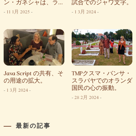
ン・ガネシャは、ラジ
試合でのジャワ文字。
ャパトニからのヌサン
-
11 1月 2025
-
-
1 3月 2024
-
タラ文字の発展に関す
る提案を受け入れる
Java Script の共有、そ
TMPクスマ・バンサ・
の用途の拡大。
スラバヤでのオランダ
国民の心の振動。
-
1 3月 2024
-
-
28 2月 2024
-
最新の記事