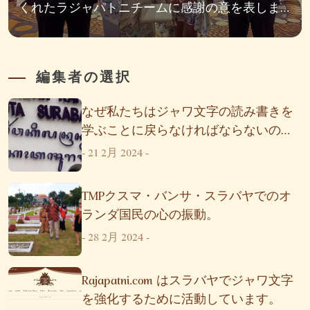
くれたラジャパトニチームに感謝の意を表しま
す。
編集者の選択
なぜ私たちはジャワ文字の読み書きを
学ぶことに戻らなければならないので
しょうか?
-
21 2月 2024
-
TMPクスマ・バンサ・スラバヤでのオ
ランダ国民の心の振動。
-
28 2月 2024
-
Rajapatni.com はスラバヤでジャワ文字
を強化するために活動しています。