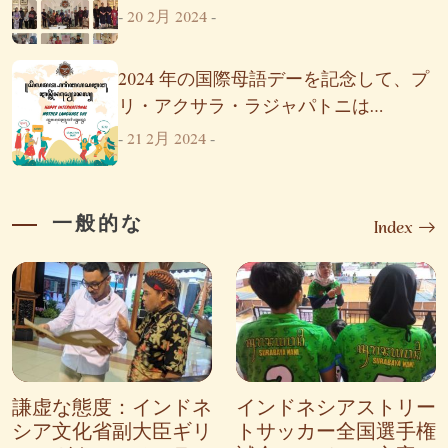
-
20 2月 2024
-
2024 年の国際母語デーを記念して、プ
リ・アクサラ・ラジャパトニは
rajapatni.com ポータルを立ち上げまし
-
21 2月 2024
-
た
一般的な
Index
謙虚な態度：インドネ
インドネシアストリー
シア文化省副大臣ギリ
トサッカー全国選手権