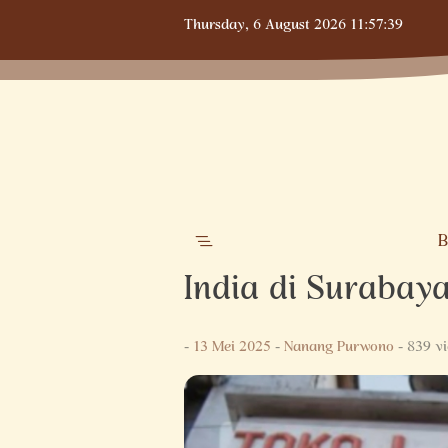
Skip
Thursday,
6 August 2026
11:57:40
to
content
B
India di Surabaya
-
13 Mei 2025
-
Nanang Purwono
- 839 v