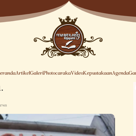
eranda
Artikel
Galeri
Photocaraka
Video
Kepustakaan
Agenda
Ga
.
iews