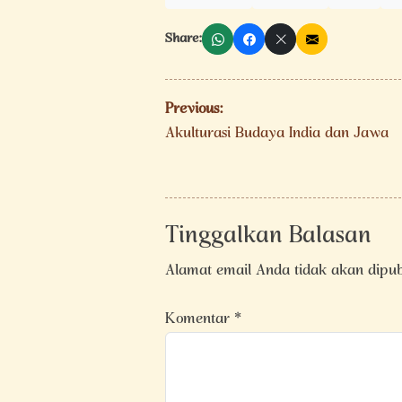
Share:
Navigasi
Previous:
pos
Akulturasi Budaya India dan Jawa
Tinggalkan Balasan
Alamat email Anda tidak akan dipub
Komentar
*