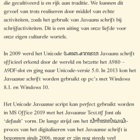
die gecultiveerd is en rijk aan traditie. We kunnen dit
gevoel van trots realiseren door middel van echte
activiteiten, zoals het gebruik van Javaans schrift bij
schrijfactiviteiten. Dit is een uiting van onze liefde voor
onze eigen culturele wortels.
In 2009 werd het Unicode ꦄꦏ꧀ꦱꦫꦗꦮ Javaans schrift
officieel erkend door de wereld en bezette het A980 –
A9DF-slot en ging naar Unicode-versie 5.0. In 2013 kon het
Javaanse schrift worden gebruikt op pc’s met Windows
8.1. en Windows 10.
Het Unicode Javaanse script kan perfect gebruikt worden
in MS Office 2019 met het Javaanse Text.ttf font als
‘default’ vorm. De lange strijd om het ꦣꦶꦒꦶꦠꦭꦶꦱꦱꦶ-
proces van het digitaliseren van het Javaanse schrift is
begonnen sinds 2006, maar er zijn nog steeds veel