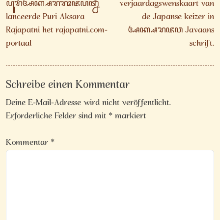
ꦥꦸꦫꦶꦄꦏ꧀ꦱꦫꦫꦴꦗꦥꦠ꧀ꦤꦷ
verjaardagswenskaart van
lanceerde Puri Aksara
de Japanse keizer in
Rajapatni het rajapatni.com-
ꦄꦏ꧀ꦱꦫꦗꦮ Javaans
portaal
schrift.
Schreibe einen Kommentar
Deine E-Mail-Adresse wird nicht veröffentlicht.
Erforderliche Felder sind mit
*
markiert
Kommentar
*