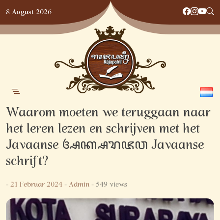
Skip
8 August 2026
to
content
Waarom moeten we teruggaan naar
het leren lezen en schrijven met het
Javaanse ꦄꦏ꧀ꦱꦫꦗꦮ Javaanse
schrift?
-
21 Februar 2024
-
Admin
- 549 views