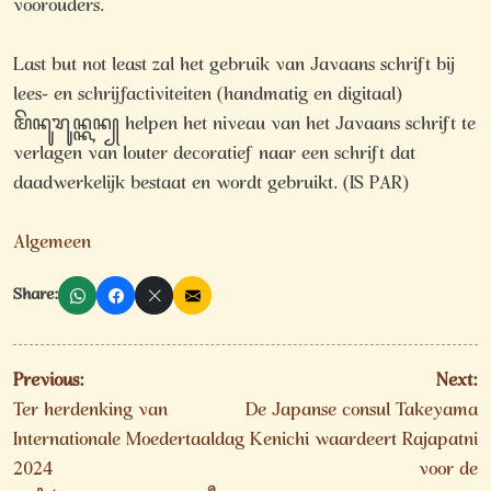
voorouders.
Last but not least zal het gebruik van Javaans schrift bij
lees- en schrijfactiviteiten (handmatig en digitaal)
ꦩꦼꦤꦸꦫꦸꦤ꧀ꦏꦤ꧀ helpen het niveau van het Javaans schrift te
verlagen van louter decoratief naar een schrift dat
daadwerkelijk bestaat en wordt gebruikt. (IS PAR)
Algemeen
Share:
Beitragsnavigation
Previous:
Next:
Ter herdenking van
De Japanse consul Takeyama
Internationale Moedertaaldag
Kenichi waardeert Rajapatni
2024
voor de