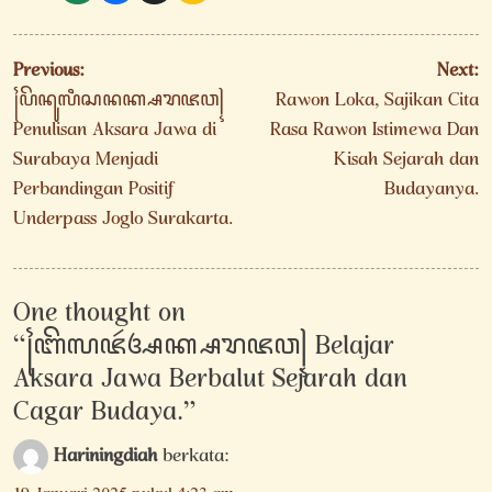
Navigasi
Previous:
Next:
pos
꧌ꦥꦼꦤꦸꦭꦶꦱꦤꦏ꧀ꦱꦫꦗꦮ꧍
Rawon Loka, Sajikan Cita
Penulisan Aksara Jawa di
Rasa Rawon Istimewa Dan
Surabaya Menjadi
Kisah Sejarah dan
Perbandingan Positif
Budayanya.
Underpass Joglo Surakarta.
One thought on
“
꧌ꦧꦼꦭꦗꦂꦄꦏ꧀ꦱꦫꦗꦮ꧍ Belajar
Aksara Jawa Berbalut Sejarah dan
Cagar Budaya.
”
Hariningdiah
berkata: