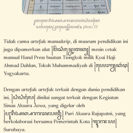
꧋ꦩꦠꦺꦫꦶꦄꦏ꧀ꦱꦫꦗꦮꦪꦁꦝꦶꦥꦏꦻ
ꦝꦭꦩ꧀ꦥꦿꦺꦴꦱꦺꦱ꧀ꦧꦼꦭꦗꦂ꧉ photo:IS
Tidak cuma artefak manuskrip, di museum pendidikan ini
juga dipamerkan alat ꧌ꦩꦼꦱꦶꦤ꧀ꦕꦺꦠꦏ꧀꧍ mesin cetak
manual Hand Press buatan Tiongkok milik Kyai Haji
Ahmad Dahlan, Tokoh Muhammadiyah di ꧌ꦪꦺꦴꦒꦾꦏꦂꦡ꧍
Yogyakarta.
Dengan artefak artefak terkait dengan dunia pendidikan
ini, ꧌ꦝꦶꦝꦶꦭꦻ꧍ dinilai sangat terkait dengan Kegiatan
Sinau Aksara Jawa, yang digelar oleh
꧌ꦥꦸꦫꦷꦄꦏ꧀ꦱꦫꦫꦴꦗꦥꦠ꧀ꦤꦷ꧍ Puri Aksara Rajapatni, yang
berkolaborasi bersama Pemerintah Kota ꧍ꦯꦹꦫꦨꦪ꧍
Surabaya.