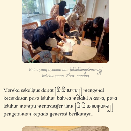
Kelas yang nyaman dan ꧌ꦏꦼꦏꦼꦭꦸꦮꦂꦒꦴꦤ꧀꧍
kekeluargaan. Foto: nanang
Mereka sekaligus dapat ꧌ꦩꦼꦔꦼꦝꦭ꧀꧍ mengenal
kecerdasan para leluhur bahwa melalui Aksara, para
leluhur mampu mentransfer ilmu ꧌ꦥꦼꦔꦼꦠꦲꦸꦮꦤ꧀꧍
pengetahuan kepada generasi berikutnya.