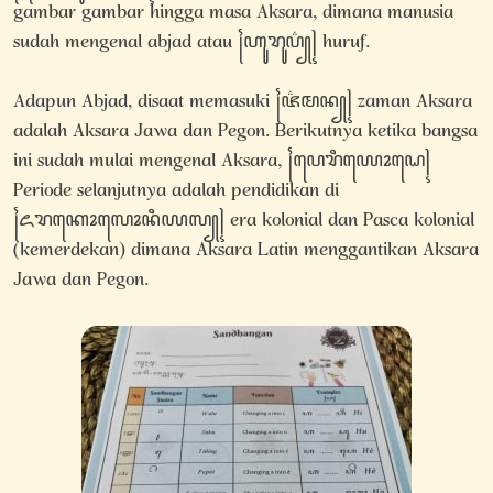
gambar gambar hingga masa Aksara, dimana manusia
sudah mengenal abjad atau ꧌ꦲꦸꦫꦸꦥ꦳꧀꧍ huruf.
Adapun Abjad, disaat memasuki ꧌ꦗ꦳ꦩꦤ꧀꧍ zaman Aksara
adalah Aksara Jawa dan Pegon. Berikutnya ketika bangsa
ini sudah mulai mengenal Aksara, ꧌ꦥꦺꦫꦶꦪꦺꦴꦝꦺ꧍
Periode selanjutnya adalah pendidikan di
꧌ꦌꦫꦏꦺꦴꦭꦺꦴꦤꦶꦪꦭ꧀꧍ era kolonial dan Pasca kolonial
(kemerdekan) dimana Aksara Latin menggantikan Aksara
Jawa dan Pegon.