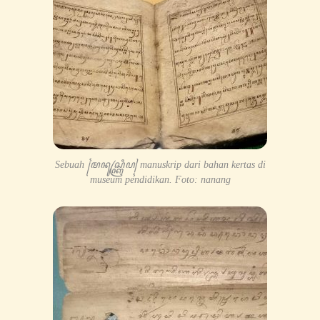
Sebuah ꧌ꦩꦤꦸꦱ꧀ꦏꦿꦶꦥ꧍ manuskrip dari bahan kertas di
museum pendidikan. Foto: nanang