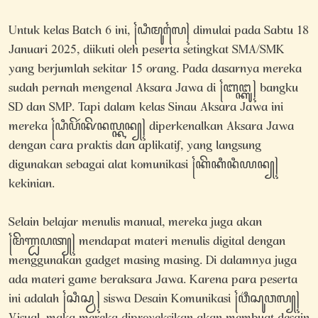
Untuk kelas Batch 6 ini, ꧌ꦝꦶꦩꦸꦭꦻ꧍ dimulai pada Sabtu 18
Januari 2025, diikuti oleh peserta setingkat SMA/SMK
yang berjumlah sekitar 15 orang. Pada dasarnya mereka
sudah pernah mengenal Aksara Jawa di ꧌ꦧꦔ꧀ꦏꦸ꧍ bangku
SD dan SMP. Tapi dalam kelas Sinau Aksara Jawa ini
mereka ꧌ꦝꦶꦥꦼꦂꦑꦼꦤꦭ꧀ꦏꦤ꧀꧍ diperkenalkan Aksara Jawa
dengan cara praktis dan aplikatif, yang langsung
digunakan sebagai alat komunikasi ꧌ꦏꦼꦏꦶꦤꦶꦪꦤ꧀꧍
kekinian.
Selain belajar menulis manual, mereka juga akan
꧌ꦩꦼꦟ꧀ꦝꦥꦠ꧀꧍ mendapat materi menulis digital dengan
menggunakan gadget masing masing. Di dalamnya juga
ada materi game beraksara Jawa. Karena para peserta
ini adalah ꧌ꦱꦶꦱ꧀ꦮ꧍ siswa Desain Komunikasi ꧌ꦮ꦳ꦶꦱꦸꦮꦭ꧀꧍