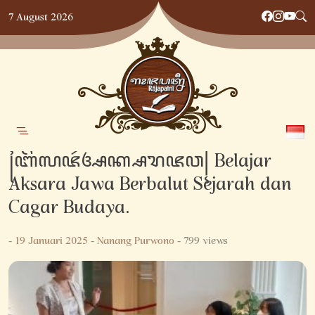
Skip
7 August 2026
to
content
꧌ꦧꦼꦭꦗꦂꦄꦏ꧀ꦱꦫꦗꦮ꧍ Belajar
Aksara Jawa Berbalut Sejarah dan
Cagar Budaya.
-
19 Januari 2025
-
Nanang Purwono
- 799 views