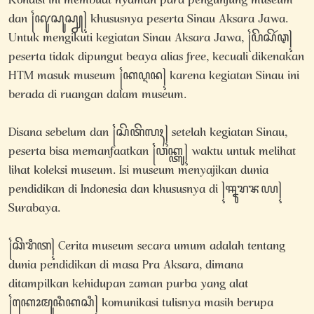
Kondisi ini membuat nyaman para pengunjung museum
dan ꧌ꦑꦸꦱꦸꦱ꧀ꦚ꧍ khususnya peserta Sinau Aksara Jawa.
Untuk mengikuti kegiatan Sinau Aksara Jawa, ꧌ꦥꦼꦱꦼꦂꦡ꧍
peserta tidak dipungut beaya alias free, kecuali dikenakan
HTM masuk museum ꧌ꦏꦉꦤ꧍ karena kegiatan Sinau ini
berada di ruangan dalam museum.
Disana sebelum dan ꧌ꦱꦼꦠꦼꦭꦃ꧍ setelah kegiatan Sinau,
peserta bisa memanfaatkan ꧌ꦮꦏ꧀ꦠꦸ꧍ waktu untuk melihat
lihat koleksi museum. Isi museum menyajikan dunia
pendidikan di Indonesia dan khususnya di ꧍ꦯꦹꦫꦨꦪ꧍
Surabaya.
꧌ꦕꦼꦫꦶꦠ꧍ Cerita museum secara umum adalah tentang
dunia pendidikan di masa Pra Aksara, dimana
ditampilkan kehidupan zaman purba yang alat
꧌ꦏꦺꦴꦩꦸꦤꦶꦏꦱꦶ꧍ komunikasi tulisnya masih berupa