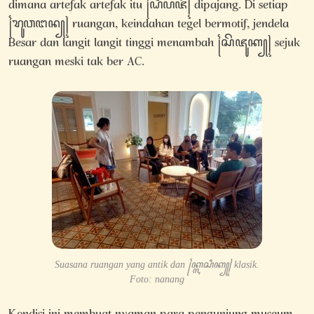
dimana artefak artefak itu ꧌ꦝꦶꦥꦗꦁ꧍ dipajang. Di setiap
꧌ꦫꦸꦮꦔꦤ꧀꧍ ruangan, keindahan tegel bermotif, jendela
Besar dan langit langit tinggi menambah ꧌ꦱꦼꦗꦸꦏ꧀꧍ sejuk
ruangan meski tak ber AC.
Suasana ruangan yang antik dan ꧌ꦏ꧀ꦭꦱꦶꦏ꧀꧍ klasik.
Foto: nanang