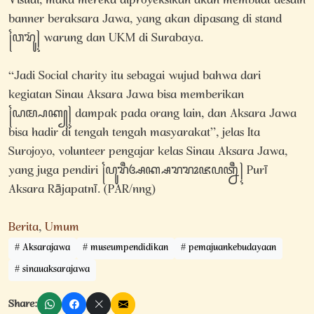
Visual, maka mereka diproyeksikan akan membuat desain
banner beraksara Jawa, yang akan dipasang di stand
꧌ꦮꦫꦸꦁ꧍ warung dan UKM di Surabaya.
“Jadi Social charity itu sebagai wujud bahwa dari
kegiatan Sinau Aksara Jawa bisa memberikan
꧌ꦝꦩ꧀ꦥꦏ꧀꧍ dampak pada orang lain, dan Aksara Jawa
bisa hadir di tengah tengah masyarakat”, jelas Ita
Surojoyo, volunteer pengajar kelas Sinau Aksara Jawa,
yang juga pendiri ꧌ꦥꦸꦫꦷꦄꦏ꧀ꦱꦫꦫꦴꦗꦥꦠ꧀ꦤꦷ꧍ Purī
Aksara Rājapatnī. (PAR/nng)
Berita
,
Umum
Aksarajawa
museumpendidikan
pemajuankebudayaan
sinauaksarajawa
Share: