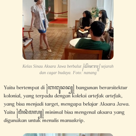
Kelas Sinau Aksara Jawa berbalut ꧌ꦱꦼꦗꦫꦃ꧍ sejarah
dan cagar budaya. Foto: nanang
Yaitu bertempat di ꧌ꦧꦔꦸꦤꦤ꧀꧍ bangunan berarsitektur
kolonial, yang terpadu dengan koleksi artefak artefak,
yang bisa menjadi target, mengapa belajar Aksara Jawa.
Yaitu ꧌ꦩꦶꦤꦶꦩꦭ꧀꧍ minimal bisa mengenal aksara yang
digunakan untuk menulis manuskrip.