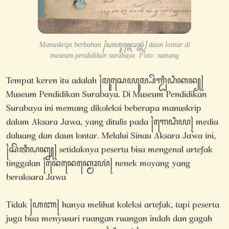
Manuskript berbahan ꧌ꦝꦲꦸꦤ꧀ꦭꦺꦴꦤ꧀ꦠꦂ꧍ daun lontar di
museum pendidikan surabaya. Foto: nanang
Tempat keren itu adalah ꧌ꦩꦸꦱꦺꦪꦸꦩ꧀ꦥꦼꦟ꧀ꦝꦶꦝꦶꦏꦤ꧀꧍
Museum Pendidikan Surabaya. Di Museum Pendidikan
Surabaya ini memang dikoleksi beberapa manuskrip
dalam Aksara Jawa, yang ditulis pada ꧌ꦒꦺꦝꦶꦪ꧍ media
daluang dan daun lontar. Melalui Sinau Aksara Jawa ini,
꧌ꦱꦼꦠꦶꦝꦏ꧀ꦚ꧍ setidaknya peserta bisa mengenal artefak
tinggalan ꧌ꦤꦺꦤꦺꦏ꧀ꦩꦺꦴꦪꦁ꧍ nenek moyang yang
beraksara Jawa
Tidak ꧌ꦲꦚ꧍ hanya melihat koleksi artefak, tapi peserta
juga bisa menyusuri ruangan ruangan indah dan gagah