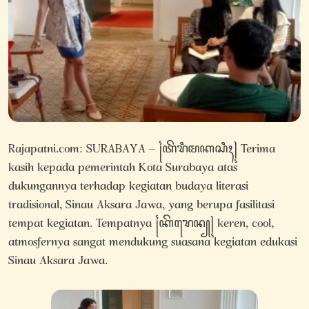
Rajapatni.com: SURABAYA – ꧌ꦠꦼꦫꦶꦩꦏꦱꦶꦃ꧍ Terima
kasih kepada pemerintah Kota Surabaya atas
dukungannya terhadap kegiatan budaya literasi
tradisional, Sinau Aksara Jawa, yang berupa fasilitasi
tempat kegiatan. Tempatnya ꧌ꦏꦼꦫꦺꦤ꧀꧍ keren, cool,
atmosfernya sangat mendukung suasana kegiatan edukasi
Sinau Aksara Jawa.