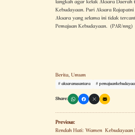
langkah agar kelak Aksara Daerah
Kebudayaan. Puri Aksara Rajapatn
Aksara yang selama ini tidak terca
Pemajuan Kebudayaan. (PAR/nng)
Berita
,
Umum
aksaranusantara
pemajuankebudayaa
Share:
Navigasi
Previous:
Rendah Hati: Wamen Kebudayaan R