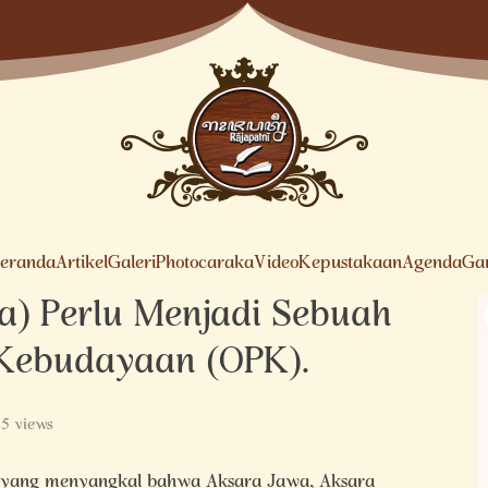
eranda
Artikel
Galeri
Photocaraka
Video
Kepustakaan
Agenda
Ga
a) Perlu Menjadi Sebuah
 Kebudayaan (OPK).
5 views
 yang menyangkal bahwa Aksara Jawa, Aksara