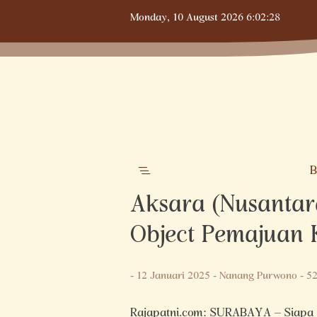
Skip
Monday,
10 August 2026
6:02:29
to
content
B
Aksara (Nusantar
Object Pemajuan
-
12 Januari 2025
-
Nanang Purwono
- 52
Rajapatni.com: SURABAYA – Siapa