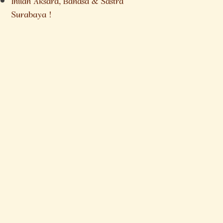
Inilah Aksara, Bahasa & Sastra
Surabaya !