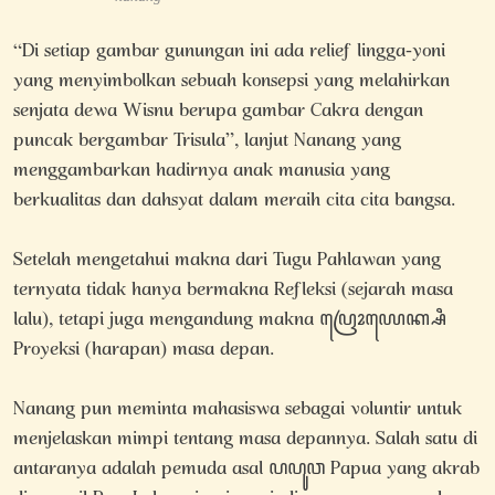
“Di setiap gambar gunungan ini ada relief lingga-yoni
yang menyimbolkan sebuah konsepsi yang melahirkan
senjata dewa Wisnu berupa gambar Cakra dengan
puncak bergambar Trisula”, lanjut Nanang yang
menggambarkan hadirnya anak manusia yang
berkualitas dan dahsyat dalam meraih cita cita bangsa.
Setelah mengetahui makna dari Tugu Pahlawan yang
ternyata tidak hanya bermakna Refleksi (sejarah masa
lalu), tetapi juga mengandung makna ꦥꦿꦺꦴꦪꦺꦏ꧀ꦱꦶ
Proyeksi (harapan) masa depan.
Nanang pun meminta mahasiswa sebagai voluntir untuk
menjelaskan mimpi tentang masa depannya. Salah satu di
antaranya adalah pemuda asal ꦥꦥꦸꦮ Papua yang akrab