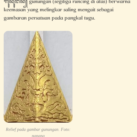
ꦒꦸꦤꦸꦔꦤ꧀ gunungan (segitiga runcing di atas) berwarna
keemasan yang melingkar saling mengait sebagai
gambaran persatuan pada pangkal tugu.
Relief pada gambar gunungan. Foto:
nanang