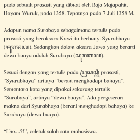
pada sebuah prasasti yang dibuat oleh Raja Majapahit,
Hayam Wuruk, pada 1358. Tepatnya pada 7 Juli 1358 M.
Adapun nama Surabaya sebagaimana tertulis pada
prasasti yang beraksara Kawi itu berbunyi Syurabhaya
(ꦯꦸꦫꦨꦪ). Sedangkan dalam aksara Jawa yang berarti
dewa buaya adalah Surabaya (ꦱꦸꦫꦧꦪ).
Sesuai dengan yang tertulis pada ꦥꦿꦱꦱ꧀ꦠꦶ prasasti,
“Syurabhaya” artinya “berani menghadapi bahaya”.
Sementara kata yang dipakai sekarang tertulis
“Surabaya”, artinya “dewa buaya”. Ada pergeseran
makna dari Syurabhaya (berani menghadapi bahaya) ke
Surabaya (dewa buaya).
“Lho….?!”, celetuk salah satu mahasiswa.