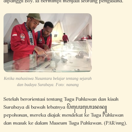
dipanggil Boy. Ia bermimpi menjadi seorang pengusaha.
Ketika mahasiswa Nusantara belajar tentang sejarah
dan budaya Surabaya. Foto: nanang
Setelah berorientasi tentang Tugu Pahlawan dan kisah
Surabaya di bawah lebatnya ꦥꦼꦥꦺꦴꦲꦺꦴꦤꦤ꧀
pepohonan, mereka diajak mendekat ke Tugu Pahlawan
dan masuk ke dalam Museum Tugu Pahlawan. (PAR/nng).