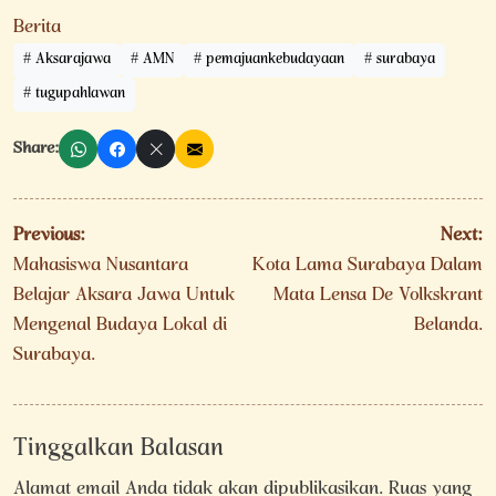
Berita
Aksarajawa
AMN
pemajuankebudayaan
surabaya
tugupahlawan
Share:
Navigasi
Previous:
Next:
pos
Mahasiswa Nusantara
Kota Lama Surabaya Dalam
Belajar Aksara Jawa Untuk
Mata Lensa De Volkskrant
Mengenal Budaya Lokal di
Belanda.
Surabaya.
Tinggalkan Balasan
Alamat email Anda tidak akan dipublikasikan.
Ruas yang