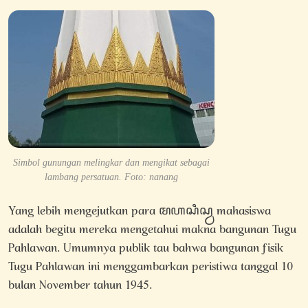
Simbol gunungan melingkar dan mengikat sebagai
lambang persatuan. Foto: nanang
Yang lebih mengejutkan para ꦩꦲꦱꦶꦱ꧀ꦮ mahasiswa
adalah begitu mereka mengetahui makna bangunan Tugu
Pahlawan. Umumnya publik tau bahwa bangunan fisik
Tugu Pahlawan ini menggambarkan peristiwa tanggal 10
bulan November tahun 1945.