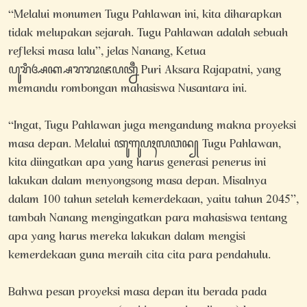
“Melalui monumen Tugu Pahlawan ini, kita diharapkan
tidak melupakan sejarah. Tugu Pahlawan adalah sebuah
refleksi masa lalu”, jelas Nanang, Ketua
ꦥꦸꦫꦶꦄꦏ꧀ꦱꦫꦫꦴꦗꦥꦠ꧀ꦤꦷ Puri Aksara Rajapatni, yang
memandu rombongan mahasiswa Nusantara ini.
“Ingat, Tugu Pahlawan juga mengandung makna proyeksi
masa depan. Melalui ꦠꦸꦒꦸꦥꦃꦭꦮꦤ꧀‌ Tugu Pahlawan,
kita diingatkan apa yang harus generasi penerus ini
lakukan dalam menyongsong masa depan. Misalnya
dalam 100 tahun setelah kemerdekaan, yaitu tahun 2045”,
tambah Nanang mengingatkan para mahasiswa tentang
apa yang harus mereka lakukan dalam mengisi
kemerdekaan guna meraih cita cita para pendahulu.
Bahwa pesan proyeksi masa depan itu berada pada