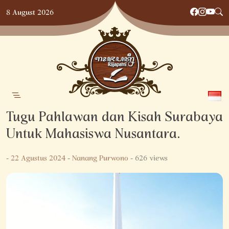
Skip
8 August 2026
to
content
Tugu Pahlawan dan Kisah Surabaya
Untuk Mahasiswa Nusantara.
-
22 Agustus 2024
-
Nanang Purwono
- 626 views