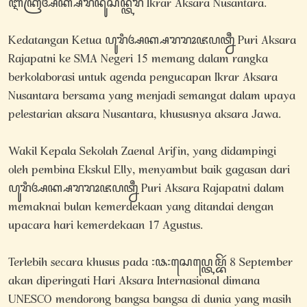
ꦆꦏꦿꦂꦄꦏ꧀ꦱꦫꦤꦸꦱꦤ꧀ꦠꦫ Ikrar Aksara Nusantara.
Kedatangan Ketua ꦥꦸꦫꦶꦄꦏ꧀ꦱꦫꦫꦴꦗꦥꦠ꧀ꦤꦷ Puri Aksara
Rajapatni ke SMA Negeri 15 memang dalam rangka
berkolaborasi untuk agenda pengucapan Ikrar Aksara
Nusantara bersama yang menjadi semangat dalam upaya
pelestarian aksara Nusantara, khususnya aksara Jawa.
Wakil Kepala Sekolah Zaenal Arifin, yang didampingi
oleh pembina Ekskul Elly, menyambut baik gagasan dari
ꦥꦸꦫꦶꦄꦏ꧀ꦱꦫꦫꦴꦗꦥꦠ꧀ꦤꦷ Puri Aksara Rajapatni dalam
memaknai bulan kemerdekaan yang ditandai dengan
upacara hari kemerdekaan 17 Agustus.
Terlebih secara khusus pada ꧇꧘꧇ꦱꦺꦥ꧀ꦠꦺꦩ꧀ꦧꦼꦂ 8 September
akan diperingati Hari Aksara Internasional dimana
UNESCO mendorong bangsa bangsa di dunia yang masih