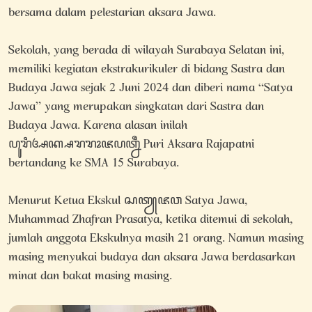
bersama dalam pelestarian aksara Jawa.
Sekolah, yang berada di wilayah Surabaya Selatan ini,
memiliki kegiatan ekstrakurikuler di bidang Sastra dan
Budaya Jawa sejak 2 Juni 2024 dan diberi nama “Satya
Jawa” yang merupakan singkatan dari Sastra dan
Budaya Jawa. Karena alasan inilah
ꦥꦸꦫꦶꦄꦏ꧀ꦱꦫꦫꦴꦗꦥꦠ꧀ꦤꦷ Puri Aksara Rajapatni
bertandang ke SMA 15 Surabaya.
Menurut Ketua Ekskul ꦱꦠꦾꦗꦮ Satya Jawa,
Muhammad Zhafran Prasatya, ketika ditemui di sekolah,
jumlah anggota Ekskulnya masih 21 orang. Namun masing
masing menyukai budaya dan aksara Jawa berdasarkan
minat dan bakat masing masing.