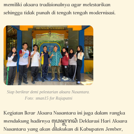
memiliki aksara tradisionalnya agar melestarikan
sehingga tidak punah di tengah tengah modernisasi.
Siap berikrar demi pelestarian aksara Nusantara.
Foto: sman15 for Rajapatni
Kegiatan Ikrar Aksara Nusantara ini juga dalam rangka
mendukung hadirnya ꦣꦺꦏ꧀ꦭꦫꦱꦶ Deklarasi Hari Aksara
Nusantara yang akan dilakukan di Kabupaten Jember,