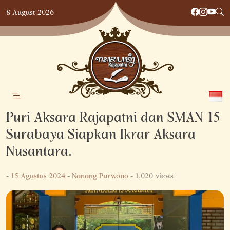
Skip
8 August 2026
to
content
Puri Aksara Rajapatni dan SMAN 15
Surabaya Siapkan Ikrar Aksara
Nusantara.
-
15 Agustus 2024
-
Nanang Purwono
- 1,020 views