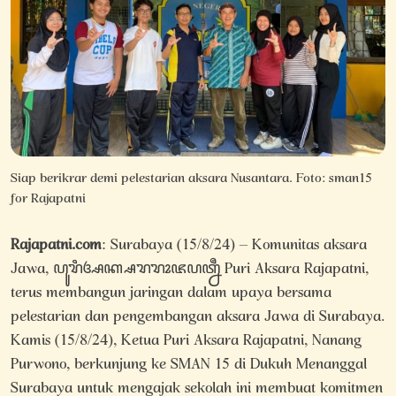
Siap berikrar demi pelestarian aksara Nusantara. Foto: sman15
for Rajapatni
Rajapatni.com
: Surabaya (15/8/24) – Komunitas aksara
Jawa, ꦥꦸꦫꦶꦄꦏ꧀ꦱꦫꦫꦴꦗꦥꦠ꧀ꦤꦷ Puri Aksara Rajapatni,
terus membangun jaringan dalam upaya bersama
pelestarian dan pengembangan aksara Jawa di Surabaya.
Kamis (15/8/24), Ketua Puri Aksara Rajapatni, Nanang
Purwono, berkunjung ke SMAN 15 di Dukuh Menanggal
Surabaya untuk mengajak sekolah ini membuat komitmen