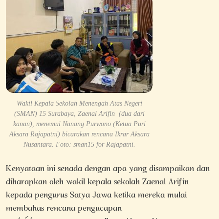
Wakil Kepala Sekolah Menengah Atas Negeri
(SMAN) 15 Surabaya, Zaenal Arifin (dua dari
kanan), menemui Nanang Purwono (Ketua Puri
Aksara Rajapatni) bicarakan rencana Ikrar Aksara
Nusantara. Foto: sman15 for Rajapatni.
Kenyataan ini senada dengan apa yang disampaikan dan
diharapkan oleh wakil kepala sekolah Zaenal Arifin
kepada pengurus Satya Jawa ketika mereka mulai
membahas rencana pengucapan