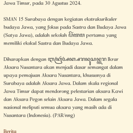
Jawa Timur, pada 30 Agustus 2024.
SMAN 15 Surabaya dengan kegiatan ekstrakurikuler
budaya Jawa, yang fokus pada Sastra dan Budaya Jawa
(Satya Jawa), adalah sekolah ꦥꦼꦂꦠꦩ pertama yang
memiliki ekskul Sastra dan Budaya Jawa.
Diharapkan dengan ꦆꦏꦿꦂꦄꦏ꧀ꦱꦫꦤꦸꦱꦤ꧀ꦠꦫ Ikrar
Aksara Nusantara akan menjadi dasar semangat dalam
upaya pemajuan Aksara Nusantara, khususnya di
Surabaya adalah Aksara Jawa. Dalam skala regional
Jawa Timur dapat mendorong pelestarian aksara Kawi
dan Aksara Pegon selain Aksara Jawa. Dalam segala
nasional meliputi semua aksara yang masih ada di
Nusantara (Indonesia). (PAR/nng)
Berita