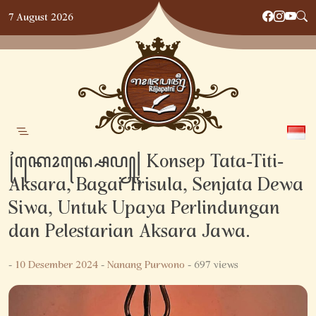
Skip
7 August 2026
to
content
꧌ꦏꦺꦴꦤ꧀ꦱꦺꦥ꧀꧍ Konsep Tata-Titi-
Aksara, Bagai Trisula, Senjata Dewa
Siwa, Untuk Upaya Perlindungan
dan Pelestarian Aksara Jawa.
-
10 Desember 2024
-
Nanang Purwono
- 697 views