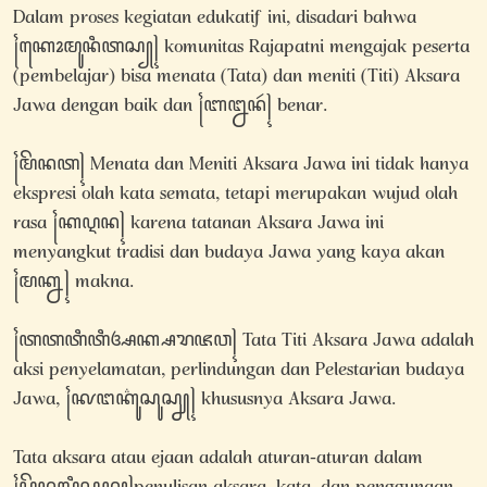
Dalam proses kegiatan edukatif ini, disadari bahwa
꧌ꦏꦺꦴꦩꦸꦤꦶꦠꦱ꧀꧍ komunitas Rajapatni mengajak peserta
(pembelajar) bisa menata (Tata) dan meniti (Titi) Aksara
Jawa dengan baik dan ꧌ꦧꦊꦤꦂ꧍ benar.
꧌ꦩꦼꦤꦠ꧍ Menata dan Meniti Aksara Jawa ini tidak hanya
ekspresi olah kata semata, tetapi merupakan wujud olah
rasa ꧌ꦏꦉꦤ꧍ karena tatanan Aksara Jawa ini
menyangkut tradisi dan budaya Jawa yang kaya akan
꧌ꦩꦏ꧀ꦤ꧍ makna.
꧌ꦠꦠꦠꦶꦠꦶꦄꦏ꧀ꦱꦫꦗꦮ꧍ Tata Titi Aksara Jawa adalah
aksi penyelamatan, perlindungan dan Pelestarian budaya
Jawa, ꧌ꦑꦔꦏ꦳ꦸꦱꦸꦱ꧀ꦚ꧍ khususnya Aksara Jawa.
Tata aksara atau ejaan adalah aturan-aturan dalam