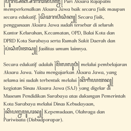
꧌ꦥꦸꦫꦷꦄꦏ꧀ꦱꦫꦫꦴꦗꦥꦠ꧀ꦤꦷ꧍ Puri Aksara Rajapatni
memperkenalkan Aksara Jawa baik secara fisik maupun
secara edukatif. ꧌ꦱꦼꦕꦫꦥ꦳ꦶꦱꦶꦏ꧀꧍
Secara fisik,
penggunaan Aksara Jawa sudah tersebar di seluruh
Kantor Kelurahan, Kecamatan, OPD, Balai Kota dan
DPRD Kota Surabaya serta Rumah Sakit Daerah dan
꧌ꦥ꦳ꦱꦶꦭꦶꦠꦱ꧀꧍ fasilitas umum lainnya.
Secara edukatif adalah ꧌ꦩꦼꦭꦭꦸꦮꦶ꧍ melalui pembelajaran
Aksara Jawa. Yaitu mengajarkan Aksara Jawa, yang
selama ini sudah terbentuk melalui ꧌ꦏꦼꦒꦶꦪꦠꦤ꧀꧍
kegiatan Sinau Aksara Jawa (SAJ) yang digelar di
Museum Pendidikan Surabaya atas dukungan Pemerintah
Kota Surabaya melalui Dinas Kebudayaan,
꧌ꦏꦼꦥꦊꦩꦸꦝꦴꦤ꧀꧍ Kepemudaan, Olahraga dan
Pariwisata (Disbudporapar).