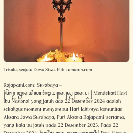
Trisula, senjata Dewa Siwa. Foto: amazon.com
Rajapatni.com: Surabaya –
꧌ꦩꦼꦟ꧀ꦝꦊꦏꦠꦶꦲꦫꦶꦅꦧꦸꦤꦱꦾꦺꦴꦤꦭ꧀꧍ Mendekati Hari
Ibu Nasional yang jatuh ada 22 Desember 2024 adalah
sekaligus moment menyambut Hari lahirnya komunitas
Aksara Jawa Surabaya, Puri Aksara Rajapatni pertama,
yang kala itu jatuh pada 22 Desember 2023. Pada 22