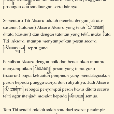
꧌ꦥꦼꦤꦸꦭꦶꦱꦤ꧀꧍penulisan aksara, kata, dan penggunaan
pasangan dan sandhangan serta lainnya.
Sementara Titi Aksara adalah meneliti dengan jeli atas
susunan (tatanan) Aksara Aksara yang telah ꧌ꦝꦶꦠꦠ꧍
ditata (disusun) dan dengan tatanan yang teliti, maka Tata
Titi Aksara mampu menyampaikan pesan secara
꧌ꦠꦼꦥꦠ꧀ꦒꦸꦤ꧍ tepat guna.
Penulisan Aksara dengan baik dan benar akan mampu
menyampaikan ꧌ꦥꦼꦱꦤ꧀꧍ pesan yang tepat guna
(sasaran) bagai kekuatan pimpinan yang mendelegasikan
pesan kepada punggawanya dan rakyatnya. Jadi Aksara
꧌ꦱꦼꦧꦒꦻ꧍ sebagai penyampai pesan harus ditata secara
teliti agar menjadi mandat kepada ꧌ꦱꦼꦩꦸꦮ꧍ semua.
Tata Titi sendiri adalah salah satu dari syarat pemimpin