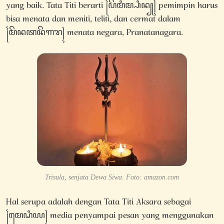
yang baik.
Tata Titi berarti ꧌ꦥꦼꦩꦶꦩ꧀ꦥꦶꦤ꧀꧍ pemimpin harus
bisa menata dan meniti, teliti, dan cermat dalam
꧌ꦩꦼꦤꦠꦤꦼꦒꦫ꧍ menata negara, Pranatanagara.
Trisula, senjata Dewa Siwa. Foto: amazon.com
Hal serupa adalah dengan Tata Titi Aksara sebagai
꧌ꦩꦺꦝꦶꦪ꧍ media penyampai pesan yang menggunakan