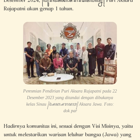
Desember 2024, ꧌ꦥꦸꦫꦷꦄꦏ꧀ꦱꦫꦫꦴꦗꦥꦠ꧀ꦤꦷ꧍ Puri Aksara
Rajapatni akan genap 1 tahun.
Peresmian Pendirian Puri Aksara Rajapatni pada 22
Desember 2023 yang ditandai dengan dibukanya
kelas Sinau ꧌ꦄꦏ꧀ꦱꦫꦗꦮ꧍ Aksara Jawa. Foto:
dok par
Hadirnya komunitas ini, sesuai dengan Visi Misinya, yaitu
untuk melestarikan warisan leluhur bangsa (Jawa) yang