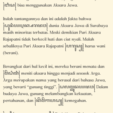
꧌ꦧꦶꦱ꧍ bisa menggunakan Aksara Jawa.
Itulah tantangannya dan ini adalah fakta bahwa
꧌ꦝꦸꦤꦶꦪꦉꦏ꧀ꦱꦫꦗꦮ꧍ dunia Aksara Jawa di Surabaya
masih minoritas terbatas. Meski demikian Puri Aksara
Rajapatni tidak berkecil hati dan ciut nyali. Malah
sebaliknya Puri Aksara Rajapatni ꧌ꦲꦫꦸꦱ꧀꧍ harus wani
(berani).
Berangkat dari hal kecil ini, mereka berani menata dan
꧌ꦩꦼꦝꦶꦠꦶ꧍ meniti aksara hingga menjadi sesosok Arga.
Arga merupakan nama yang berasal dari bahasa Jawa,
yang berarti “gunung tinggi”. ꧌ꦝꦭꦩ꧀ꦧꦸꦢꦪꦗꦮ꧍ Dalam
budaya Jawa, gunung melambangkan kekuatan,
pertahanan, dan ꧌ꦏꦼꦩꦼꦒꦲꦝ꧀꧍ kemegahan.