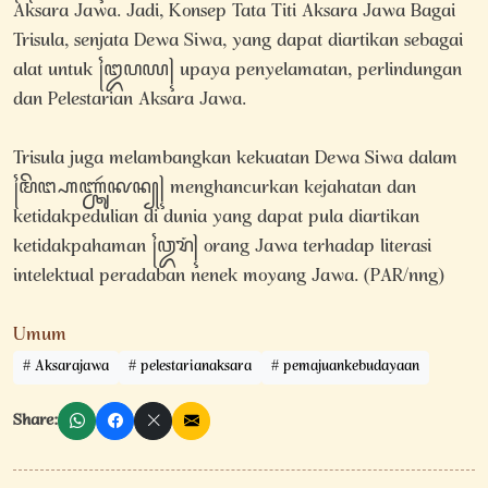
Aksara Jawa. Jadi, Konsep Tata Titi Aksara Jawa Bagai
Trisula, senjata Dewa Siwa, yang dapat diartikan sebagai
alat untuk ꧌ꦈꦥꦪ꧍ upaya penyelamatan, perlindungan
dan Pelestarian Aksara Jawa.
Trisula juga melambangkan kekuatan Dewa Siwa dalam
꧌ꦩꦼꦔ꧀ꦲꦚ꧀ꦕꦸꦂꦑꦤ꧀꧍ menghancurkan kejahatan dan
ketidakpedulian di dunia yang dapat pula diartikan
ketidakpahaman ꧌ꦎꦫꦁ꧍ orang Jawa terhadap literasi
intelektual peradaban nenek moyang Jawa. (PAR/nng)
Umum
Aksarajawa
pelestarianaksara
pemajuankebudayaan
Share: