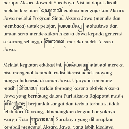
berupa Aksara Jawa di Surabaya. Visi ini dapat diraih
melalui kegiatan ꧌ꦌꦝꦸꦏꦱꦶ꧍edukasi mengajarkan Aksara
Jawa melalui Program Sinau Aksara Jawa (menulis dan
membaca) untuk pelajar, ꧌ꦩꦲꦱꦶꦱ꧀ꦮ꧍ mahasiswa dan
umum serta mendekatkan Aksara Jawa kepada generasi
sekarang sehingga ꧌ꦩꦼꦫꦺꦏ꧍ mereka melek Aksara
Jawa.
Melalui kegiatan edukasi ini, ꧌ꦩꦶꦤꦶꦩꦭ꧀꧍minimal mereka
bisa mengenal kembali tradisi literasi nenek moyang
bangsa Indonesia di tanah Jawa. Upaya ini memang
masih ꧌ꦠꦼꦂꦭꦭꦸ꧍ terlalu timpang karena aktivis Aksara
Jawa yang bernaung dalam Puri Aksara Rajapatni masih
꧌ꦧꦼꦂꦙꦸꦩ꧀ꦭꦃ꧍ berjumlah sangat dan terlalu terbatas, tidak
lebih dari 10 orang, dibandingkan dengan banyaknya
warga Kota ꧍ꦯꦹꦫꦨꦪ꧍ Surabaya yang diharapkan
kembali mengenal Aksara Jawa, yang lebih idealnya