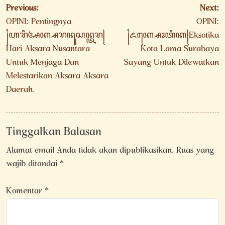
Navigasi
Previous:
Next:
pos
OPINI: Pentingnya
OPINI:
꧌ꦲꦫꦶꦄꦏ꧀ꦱꦫꦤꦸꦱꦤ꧀ꦠꦫ꧍
꧌ꦌꦏ꧀ꦱꦺꦴꦠꦶꦏ꧍Eksotika
Hari Aksara Nusantara
Kota Lama Surabaya
Untuk Menjaga Dan
Sayang Untuk Dilewatkan
Melestarikan Aksara Aksara
Daerah.
Tinggalkan Balasan
Alamat email Anda tidak akan dipublikasikan.
Ruas yang
wajib ditandai
*
Komentar
*