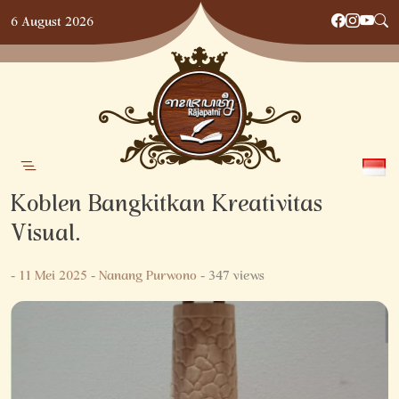
Skip
6 August 2026
to
content
Koblen Bangkitkan Kreativitas
Visual.
-
11 Mei 2025
-
Nanang Purwono
- 347 views