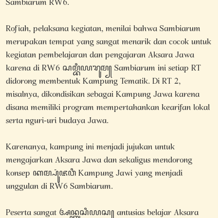
Sambiarum RW6.
Rofiah, pelaksana kegiatan, menilai bahwa Sambiarum
merupakan tempat yang sangat menarik dan cocok untuk
kegiatan pembelajaran dan pengajaran Aksara Jawa
karena di RW6 ꦱꦩ꧀ꦧꦶꦪꦫꦸꦩ꧀ Sambiarum ini setiap RT
didorong membentuk Kampung Tematik. Di RT 2,
misalnya, dikondisikan sebagai Kampung Jawa karena
disana memiliki program mempertahankan kearifan lokal
serta nguri-uri budaya Jawa.
Karenanya, kampung ini menjadi jujukan untuk
mengajarkan Aksara Jawa dan sekaligus mendorong
konsep ꦏꦩ꧀ꦥꦸꦁꦗꦮꦶ Kampung Jawi yang menjadi
unggulan di RW6 Sambiarum.
Peserta sangat ꦄꦤ꧀ꦠꦸꦱꦶꦪꦱ꧀ antusias belajar Aksara