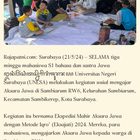
Rajapatni.com: Surabaya (21/5/24) – SELAMA tiga
minggu mahasiswa S1 bahasa dan sastra Jawa
ꦈꦤꦶꦮ꦳ꦼꦂꦱꦶꦠꦱ꧀ꦤꦼꦒꦼꦫꦶꦯꦸꦫꦨꦪ Universitas Negeri
Surabaya (UNESA) melakukan kegiatan sosial mengajar
Aksara Jawa di Sambiarum RW6, Kelurahan Sambiarum,
Kecamatan Sambikerep, Kota Surabaya.
Kegiatan itu bernama Ekspedisi Mahir Aksara Jawa
dengan Metode Iqro’ (Eksajati) 2024. Mereka, para
mahasiswa, mengajarksn Aksara Jawa kepada warga di