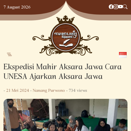
Skip
7 August 2026
to
content
Ekspedisi Mahir Aksara Jawa Cara
UNESA Ajarkan Aksara Jawa
-
21 Mei 2024
-
Nanang Purwono
- 734 views