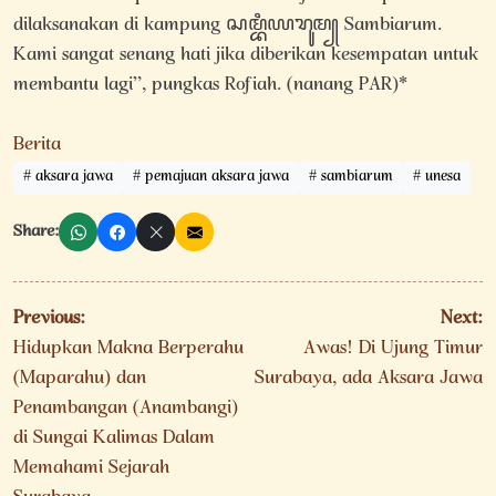
dilaksanakan di kampung ꦱꦩ꧀ꦧꦶꦪꦫꦸꦩ꧀ Sambiarum.
Kami sangat senang hati jika diberikan kesempatan untuk
membantu lagi”, pungkas Rofiah. (nanang PAR)*
Berita
aksara jawa
pemajuan aksara jawa
sambiarum
unesa
Share:
Navigasi
Previous:
Next:
pos
Hidupkan Makna Berperahu
Awas! Di Ujung Timur
(Maparahu) dan
Surabaya, ada Aksara Jawa
Penambangan (Anambangi)
di Sungai Kalimas Dalam
Memahami Sejarah