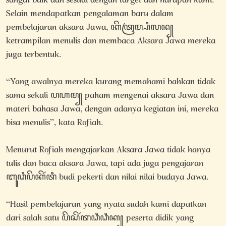
sangat baik dan sesuai dengan target dan harapan kami.
Selain mendapatkan pengalaman baru dalam
pembelajaran aksara Jawa, ꦏꦼꦠꦿꦩ꧀ꦥꦶꦭꦤ꧀
ketrampilan menulis dan membaca Aksara Jawa mereka
juga terbentuk.
“Yang awalnya mereka kurang memahami bahkan tidak
sama sekali ꦥꦲꦩ꧀ paham mengenai aksara Jawa dan
materi bahasa Jawa, dengan adanya kegiatan ini, mereka
bisa menulis”, kata Rofiah.
Menurut Rofiah mengajarkan Aksara Jawa tidak hanya
tulis dan baca aksara Jawa, tapi ada juga pengajaran
ꦧꦸꦣꦶꦥꦼꦏꦼꦂꦠꦶ budi pekerti dan nilai nilai budaya Jawa.
“Hasil pembelajaran yang nyata sudah kami dapatkan
dari salah satu ꦥꦼꦱꦼꦂꦠꦣꦶꦣꦶꦏ꧀ peserta didik yang