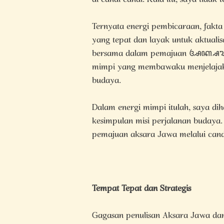
di candi candi. Kala itu, saya tidak t
Ternyata energi pembicaraan, fakt
yang tepat dan layak untuk aktualis
bersama dalam pemajuan ꦄꦏ꧀ꦱꦫꦗꦮ
mimpi yang membawaku menjelajah 
budaya.
Dalam energi mimpi itulah, saya d
kesimpulan misi perjalanan buday
pemajuan aksara Jawa melalui cand
Tempat Tepat dan Strategis
Gagasan penulisan Aksara Jawa da