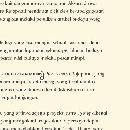
terkait dengan upaya pemajuan Aksara Jawa,
ajapatni mendapat oleh oleh berupa gagasan.
tuangkan melalui penulisan artikel budaya yang
ide lagi yang bisa menjadi sebuah wacana. Ide ini
 pengamatan lapangan selama perjalanan budaya
 pasca misi budaya melalui pesan mimpi.
ꦫꦶꦄꦏ꧀ꦱꦫꦫꦴꦗꦥꦠ꧀ꦤꦷ Puri Aksara Rajapatni, yang
dalam mimpi itu ada energi yang terakumulasi
ang isu yang dibawa dan didiskusikan secara
 tempat kunjungan.
ng artinya sejenis proyeksi astral, yang dikenal
g yang mengalami ragasukma dipercaya dapat
anpa menyebabkan kematian”, jelas Thony, yang