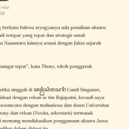
 nilai
PAR
 berkata bahwa seyogyanya ada penulisan aksara
adi tempat yang tepat dan strategis untuk
 Nusantara lainnya sesuai dengan fakta sejarah
sangat tepat”, kata Thony, tokoh penggerak
ketika singgah di ꦕꦤ꧀ꦝꦶꦱꦶꦔꦱꦫꦶ Candi Singasari,
kusi dengan rekan se tim Rajapatni, kecuali saya
wawancara dengan mahasiswa dan dosen Universitas
ny dan rekan (Novita, sekretaris) termasuk
ari memang mendiskusikan penggunaan aksara Jawa