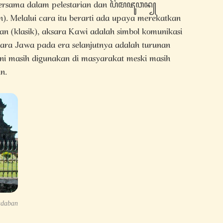
a bersama dalam pelestarian dan ꦥꦼꦩꦗꦸꦮꦤ꧀
. Melalui cara itu berarti ada upaya merekatkan
an (klasik), aksara Kawi adalah simbol komunikasi
sara Jawa pada era selanjutnya adalah turunan
ini masih digunakan di masyarakat meski masih
n.
adaban