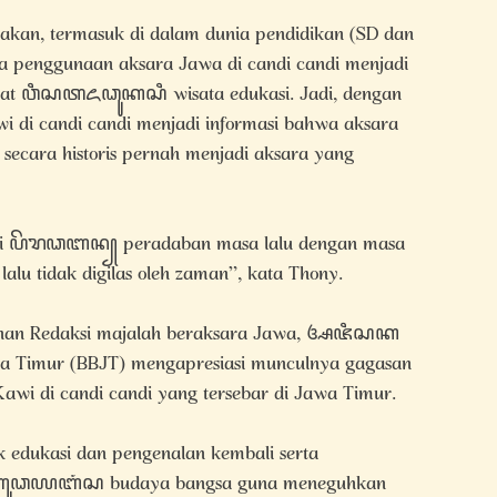
kan, termasuk di dalam dunia pendidikan (SD dan
 penggunaan aksara Jawa di candi candi menjadi
empat ꦮꦶꦱꦠꦌꦣꦸꦏꦱꦶ wisata edukasi. Jadi, dengan
di candi candi menjadi informasi bahwa aksara
secara historis pernah menjadi aksara yang
ali ꦥꦼꦫꦣꦧꦤ꧀ peradaban masa lalu dengan masa
lu tidak digilas oleh zaman”, kata Thony.
pinan Redaksi majalah beraksara Jawa, ꦄꦗꦶꦱꦏ
awa Timur (BBJT) mengapresiasi munculnya gagasan
awi di candi candi yang tersebar di Jawa Timur.
tuk edukasi dan pengenalan kembali serta
p ꦧꦸꦣꦪꦧꦁꦱ budaya bangsa guna meneguhkan