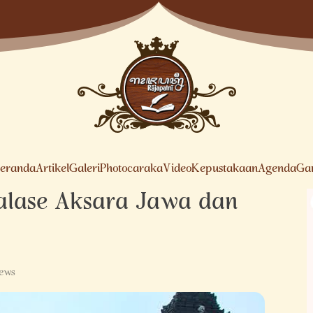
eranda
Artikel
Galeri
Photocaraka
Video
Kepustakaan
Agenda
Ga
alase Aksara Jawa dan
iews