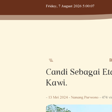
Skip
Friday,
7 August 2026
5:00:08
to
content
B
Candi Sebagai Et
Kawi.
-
13 Mei 2024
-
Nanang Purwono
- 474 v