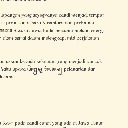
erlibat dalam diskusi itu.
a lapangan yang seyogyanya candi menjadi tempat
asi penulisan aksara Nusantara dan perhatian
 Aksara Jawa, hadir bersama melalui energi
alam astral dalam melengkapi misi perjalanan
ihantarkan kepada kekuatan yang menjadi puncak
a. Yaitu upaya ꦥꦼꦊꦱ꧀ꦠꦫꦶꦪꦤ꧀ pelestarian dan
i candi.
n Kawi pada candi candi yang ada di Jawa Timur