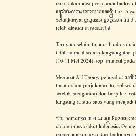
melakukan misi perjalanan budaya 
ꦥꦸꦫꦶꦄꦏ꧀ꦱꦫꦫꦴꦗꦥꦠ꧀ꦤꦷ Puri Aksara R
Selanjutnya, gagasan gagasan itu di
telah dimuat di media ini.
Ternyata selain itu, masih ada satu 
tidak muncul secara langsung dari
(10-11 Mei 2024), tapi muncul pada
Menurut AH Thony, penasehat ꦥꦸ
turut dalam perjalanan itu, bahwa 
setelah mengamati dan berpikir tent
langsung di situs situs yang menjadi
“Itu namanya ꦫꦒꦱꦸꦏ꧀ꦩ Ragasukma, ya
dalam masyarakat Indonesia. Oran
mengeluarkan jiwa dari badannya t