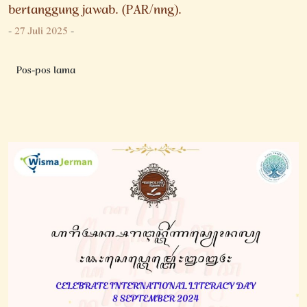
bertanggung jawab. (PAR/nng).
-
27 Juli 2025
-
Navigasi
Pos-pos lama
pos