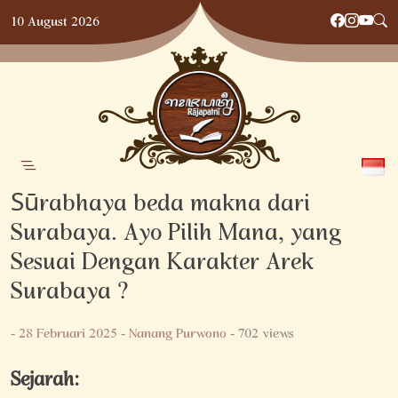
Skip
10 August 2026
to
content
Śūrabhaya beda makna dari
Surabaya. Ayo Pilih Mana, yang
Sesuai Dengan Karakter Arek
Surabaya ?
-
28 Februari 2025
-
Nanang Purwono
- 702 views
Sejarah: