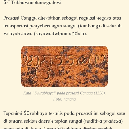
Śrī
Tribhuwanottunggadewi.
Prasasti Canggu diterbitkan sebagai regulasi negara atas
transportasi penyeberangan sungai (tambang) di seluruh
wilayah Jawa
(sayawadwīpamaṇḍala).
Kata “Syurabhaya” pada prasasti Canggu (1358).
Foto: nanang
Toponimi Śūrabhaya tertulis pada prasasti ini sebagai satu
di
antara sekian daerah tepian sungai (nadītīra pradeśa)