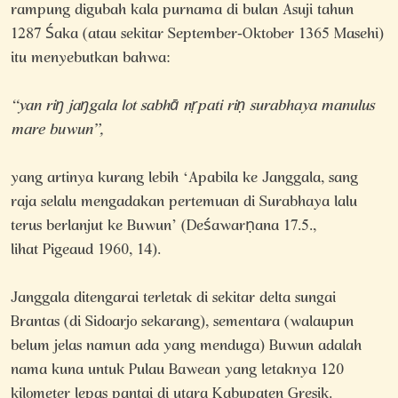
rampung digubah kala purnama di
bulan Asuji tahun
1287 Śaka (atau sekitar September-Oktober 1365 Masehi)
itu menyebutkan bahwa:
“yan riŋ jaŋgala lot sabhā nṛpati riṇ surabhaya manulus
mare buwun”,
yang artinya kurang lebih ‘Apabila ke Janggala, sang
raja selalu mengadakan pertemuan di Surabhaya lalu
terus berlanjut ke Buwun’ (Deśawarṇana 17.5.,
lihat
Pigeaud 1960, 14).
Janggala ditengarai terletak di sekitar delta sungai
Brantas (di Sidoarjo sekarang), sementara (walaupun
belum jelas namun ada yang menduga) Buwun adalah
nama kuna untuk Pulau Bawean yang letaknya 120
kilometer lepas pantai di utara Kabupaten Gresik.