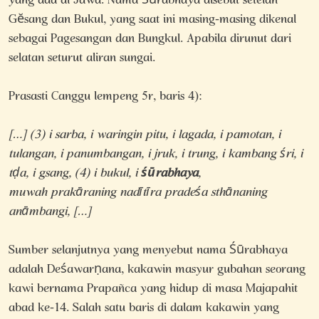
yang ada di Jawa.
Nama Śūrabhaya disebut setelah
Gĕsang dan Bukul, yang saat ini masing-masing dikenal
sebagai Pagesangan dan Bungkul. Apabila dirunut dari
selatan seturut aliran sungai.
Prasasti Canggu lempeng 5r, baris 4):
[…] (3) i sarba, i waringin pitu, i lagada, i pamotan, i
tulangan, i panumbangan, i jruk, i trung, i kambang śri, i
tḍa, i gsang, (4) i bukul, i
śūrabhaya
,
muwah
prakāraning nadītīra pradeśa sthānaning
anāmbangi, […]
Sumber selanjutnya yang menyebut nama Śūrabhaya
adalah Deśawarṇana, kakawin masyur gubahan seorang
kawi bernama Prapañca yang hidup di masa Majapahit
abad ke-14. Salah satu baris di dalam kakawin yang