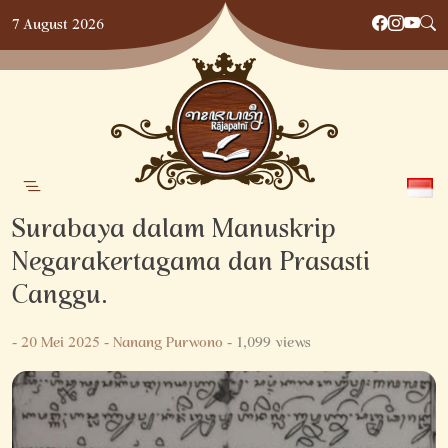
Skip
7 August 2026
to
content
Surabaya dalam Manuskrip
Negarakertagama dan Prasasti
Canggu.
-
20 Mei 2025
-
Nanang Purwono
- 1,099 views