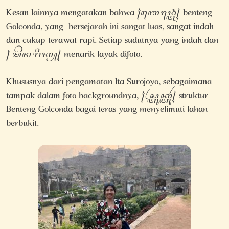
Kesan lainnya mengatakan bahwa ꧌ꦧꦺꦤ꧀ꦠꦺꦁ꧍ benteng
Golconda, yang bersejarah ini sangat luas, sangat indah
dan cukup terawat rapi. Setiap sudutnya yang indah dan
꧌ ꦩꦼꦤꦫꦶꦏ꧀꧍ menarik layak difoto.
Khususnya dari pengamatan Ita Surojoyo, sebagaimana
tampak dalam foto backgroundnya, ꧌ꦱ꧀ꦠꦿꦸꦏ꧀ꦠꦸꦂ꧍ struktur
Benteng Golconda bagai teras yang menyelimuti lahan
berbukit.