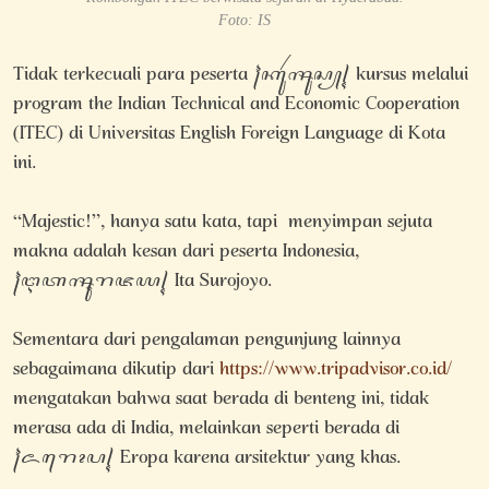
Foto: IS
Tidak terkecuali para peserta ꧌ꦏꦸꦂꦯꦸꦱ꧀꧍ kursus melalui
program the Indian Technical and Economic Cooperation
(ITEC) di Universitas English Foreign Language di Kota
ini.
“Majestic!”, hanya satu kata, tapi menyimpan sejuta
makna adalah kesan dari peserta Indonesia,
꧌ꦅꦠꦯꦹꦫꦗꦪ꧍ Ita Surojoyo.
Sementara dari pengalaman pengunjung lainnya
sebagaimana dikutip dari
https://www.tripadvisor.co.id/
mengatakan bahwa saat berada di benteng ini, tidak
merasa ada di India, melainkan seperti berada di
꧌ꦌꦫꦺꦴꦥ꧍ Eropa karena arsitektur yang khas.