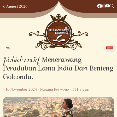
Skip
6 August 2026
to
content
꧌ꦩꦼꦤꦼꦫꦮꦁ꧍ Menerawang
Peradaban Lama India Dari Benteng
Golconda.
-
10 November 2024
-
Nanang Purwono
- 531 views