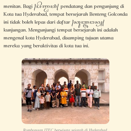
menitan. Bagi ꧌ꦥꦼꦟ꧀ꦝꦠꦁ꧍ pendatang dan pengunjung di
Kota tua Hyderabad, tempat bersejarah Benteng Golconda
ini tidak boleh lepas dari daftar ꧌ꦏꦸꦚ꧀ꦗꦸꦔꦤ꧀꧍
kunjungan. Mengunjungi tempat bersejarah ini adalah
mengenal kota Hyderabad, disamping tujuan utama
mereka yang beraktivitas di kota tua ini.
Rombongan ITEC berwisata sejarah di Hyderabad.