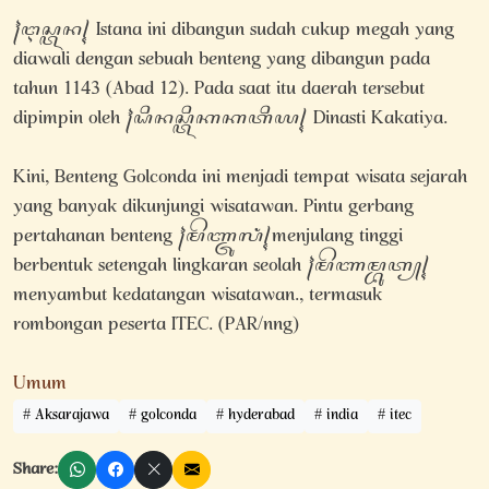
꧌ꦅꦱ꧀ꦠꦤ꧍ Istana ini dibangun sudah cukup megah yang
diawali dengan sebuah benteng yang dibangun pada
tahun 1143 (Abad 12). Pada saat itu daerah tersebut
dipimpin oleh ꧌ꦝꦶꦤꦱ꧀ꦠꦶꦏꦏꦠꦶꦪ꧍ Dinasti Kakatiya.
Kini, Benteng Golconda ini menjadi tempat wisata sejarah
yang banyak dikunjungi wisatawan. Pintu gerbang
pertahanan benteng ꧌ꦩꦼꦚ꧀ꦗꦸꦭꦁ꧍menjulang tinggi
berbentuk setengah lingkaran seolah ꧌ꦩꦼꦚꦩ꧀ꦧꦸꦠ꧀꧍
menyambut kedatangan wisatawan., termasuk
rombongan peserta ITEC. (PAR/nng)
Umum
Aksarajawa
golconda
hyderabad
india
itec
Share: