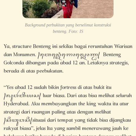
Background perbukitan yang berselimut konstruksi
benteng. Foto: IS
Ya, structure Benteng ini sekilas bagai reruntuhan Warisan
dan Monumen. ꧌ꦧꦺꦤ꧀ꦠꦺꦁꦒꦺꦴꦭ꧀ꦏꦺꦴꦟ꧀ꦝ꧍ Benteng
Golconda dibangun pada abad 12 an. Letaknya strategis,
berada di atas peebukutan.
“Yes abad 12 sudah bikin fortress di atas bukit itu
꧌ꦭꦸꦮꦂꦧꦶꦪꦱ꧍ luar biasa. Dari atas bisa melihat seluruh
Hyderabad. Aku membayangkan the king waktu itu atur
strategi dari ruangan paling atas dengan melihat
꧌ꦱꦶꦠꦸꦮꦱꦶ꧍situasi dari tempat yang tidak bisa dijangkau
rakyat biasa”, jelas Ita yang sambil menerawang jauh ke