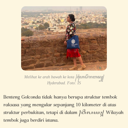
Melihat ke arah bawah ke kota ꧌ꦲꦻꦝꦼꦫꦧꦢ꧀꧍
Hyderabad. Foto: IS
Benteng Golconda tidak hanya berupa struktur tembok
raksasa yang mengular sepanjang 10 kilometer di atas
struktur perbukitan, tetapi di dalam ꧌ꦮꦶꦭꦪꦃ꧍ Wilayah
tembok juga berdiri istana.