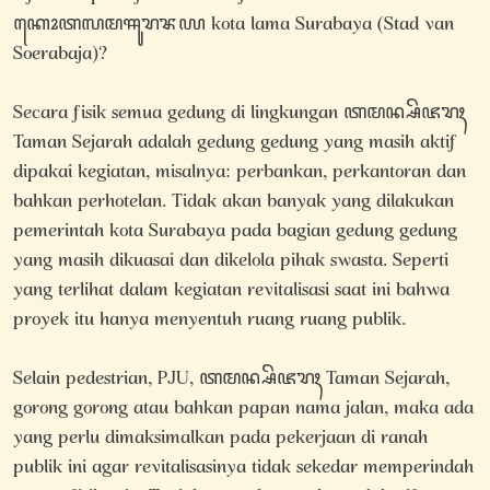
ꦏꦺꦴꦠꦭꦩꦯꦸꦫꦨꦪ kota lama Surabaya (Stad van
Soerabaja)?
Secara fisik semua gedung di lingkungan ꦠꦩꦤ꧀ꦱꦼꦗꦫꦃ
Taman Sejarah adalah gedung gedung yang masih aktif
dipakai kegiatan, misalnya: perbankan, perkantoran dan
bahkan perhotelan. Tidak akan banyak yang dilakukan
pemerintah kota Surabaya pada bagian gedung gedung
yang masih dikuasai dan dikelola pihak swasta. Seperti
yang terlihat dalam kegiatan revitalisasi saat ini bahwa
proyek itu hanya menyentuh ruang ruang publik.
Selain pedestrian, PJU, ꦠꦩꦤ꧀ꦱꦼꦗꦫꦃ Taman Sejarah,
gorong gorong atau bahkan papan nama jalan, maka ada
yang perlu dimaksimalkan pada pekerjaan di ranah
publik ini agar revitalisasinya tidak sekedar memperindah