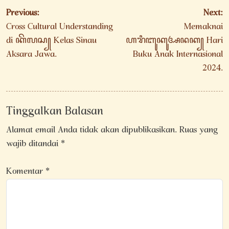
Navigasi
Previous:
Next:
pos
Cross Cultural Understanding
Memaknai
di ꦏꦼꦭꦱ꧀ Kelas Sinau
ꦲꦫꦶꦧꦸꦏꦸꦄꦤꦏ꧀ Hari
Aksara Jawa.
Buku Anak Internasional
2024.
Tinggalkan Balasan
Alamat email Anda tidak akan dipublikasikan.
Ruas yang
wajib ditandai
*
Komentar
*