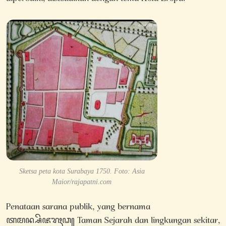
Sketsa peta kota Surabaya 1750. Foto: Asia
Maior/rajapatni.com
Penataan sarana publik, yang bernama
ꦠꦩꦤ꧀ꦱꦼꦗꦫꦃꦣ꧀ Taman Sejarah dan lingkungan sekitar,