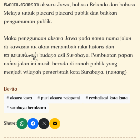
ꦄꦏ꧀ꦱꦫꦗꦮ aksara Jawa, bahasa Belanda dan bahasa
Melayu untuk placard placard publik dan bahkan
pengumuman publik.
Maka penggunaan aksara Jawa pada nama nama jalan
di kawasan itu akan menambah nilai historis dan
ꦧꦸꦣꦪꦄꦱ꧀ꦭꦶ budaya asli Surabaya. Pembuatan papan
nama jalan ini masih berada di ranah publik yang
menjadi wilayah pemerintah kota Surabaya. (nanang)
Berita
aksara jawa
puri aksara rajapatni
revitalisasi kota lama
surabaya beraksara
Share: