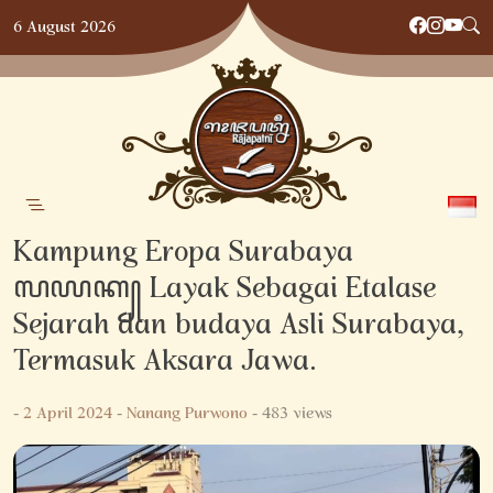
Skip
6 August 2026
to
content
Kampung Eropa Surabaya
ꦭꦪꦏ꧀ Layak Sebagai Etalase
Sejarah dan budaya Asli Surabaya,
Termasuk Aksara Jawa.
-
2 April 2024
-
Nanang Purwono
- 483 views