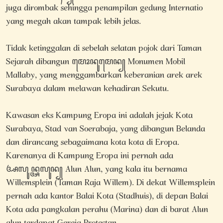
juga dirombak sehingga penampilan gedung Internatio
yang megah akan tampak lebih jelas.
Tidak ketinggalan di sebelah selatan pojok dari Taman
Sejarah dibangun ꦩꦺꦴꦤꦸꦩꦺꦤ꧀ Monumen Mobil
Mallaby, yang menggambarkan keberanian arek arek
Surabaya dalam melawan kehadiran Sekutu.
Kawasan eks Kampung Eropa ini adalah jejak Kota
Surabaya, Stad van Soerabaja, yang dibangun Belanda
dan dirancang sebagaimana kota kota di Eropa.
Karenanya di Kampung Eropa ini pernah ada
ꦄꦭꦸꦤ꧀ꦄꦭꦸꦤ꧀‌ Alun Alun, yang kala itu bernama
Willemsplein (Taman Raja Willem). Di dekat Willemsplein
pernah ada kantor Balai Kota (Stadhuis), di depan Balai
Kota ada pangkalan perahu (Marina) dan di barat Alun