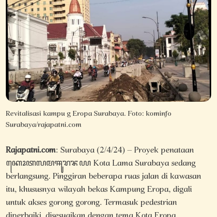
Revitalisasi kampu g Eropa Surabaya. Foto: kominfo
Surabaya/rajapatni.com
Rajapatni.com
: Surabaya (2/4/24) – Proyek penataan
ꦏꦺꦴꦠꦭꦩꦯꦸꦫꦨꦪ Kota Lama Surabaya sedang
berlangsung. Pinggiran beberapa ruas jalan di kawasan
itu, khususnya wilayah bekas Kampung Eropa, digali
untuk akses gorong gorong. Termasuk pedestrian
diperbaiki, disesuaikan dengan tema Kota Eropa.