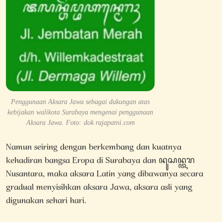
Penggunaan Aksara Jawa sebagai dukungan atas
kebijakan walikota Surabaya mengenai penggunaan
Aksara Jawa. Foto: dok rajapatni.com
Namun seiring dengan berkembang dan kuatnya
kehadiran bangsa Eropa di Surabaya dan ꦤꦸꦱꦤ꧀ꦠꦫ
Nusantara, maka aksara Latin yang dibawanya secara
gradual menyisihkan aksara Jawa, aksara asli yang
digunakan sehari hari.