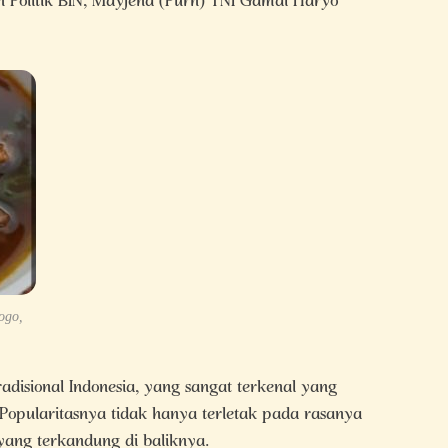
n Politik BIN, Mayjend (Purn) TNI Gamal Haryo
ogo,
disional Indonesia, yang sangat terkenal yang
Popularitasnya tidak hanya terletak pada rasanya
i yang terkandung di baliknya.