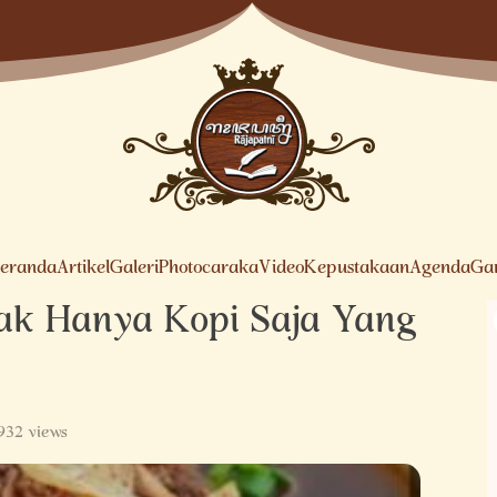
eranda
Artikel
Galeri
Photocaraka
Video
Kepustakaan
Agenda
Ga
Tak Hanya Kopi Saja Yang
,932 views