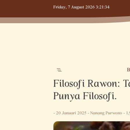
Skip
Friday,
7 August 2026
3:21:35
to
content
B
Filosofi Rawon: 
Punya Filosofi.
-
20 Januari 2025
-
Nanang Purwono
- 1