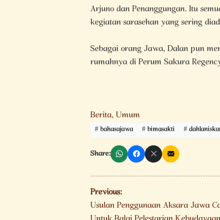
Arjuno dan Penanggungan. Itu semu
kegiatan sarasehan yang sering dia
Sebagai orang Jawa, Dalan pun m
rumahnya di Perum Sakura Regency
Berita
,
Umum
bahasajawa
bimasakti
dahlaniska
Share:
Navigasi
Previous:
pos
Usulan Penggunaan Aksara Jawa C
Untuk Balai Pelestarian Kebudayaa