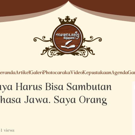
eranda
Artikel
Galeri
Photocaraka
Video
Kepustakaan
Agenda
Ga
aya Harus Bisa Sambutan
hasa Jawa. Saya Orang
1 views