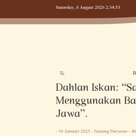
Skip
Saturday,
8 August 2026
2:34:54
to
content
B
Dahlan Iskan: “S
Menggunakan Ba
Jawa”.
-
10 Januari 2025
-
Nanang Purwono
- 46