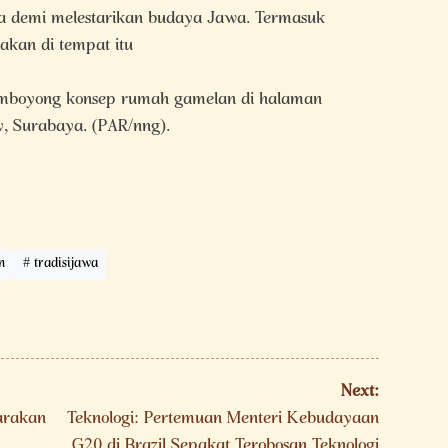
a demi melestarikan budaya Jawa. Termasuk
dakan di tempat itu
emboyong konsep rumah gamelan di halaman
, Surabaya. (PAR/nng).
n
tradisijawa
Next:
arakan
Teknologi: Pertemuan Menteri Kebudayaan
n
G20 di Brazil Sepakat Terobosan Teknologi