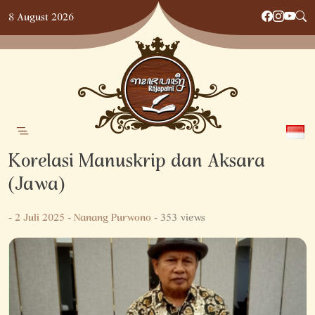
Skip
8 August 2026
to
content
Korelasi Manuskrip dan Aksara
(Jawa)
-
2 Juli 2025
-
Nanang Purwono
- 353 views