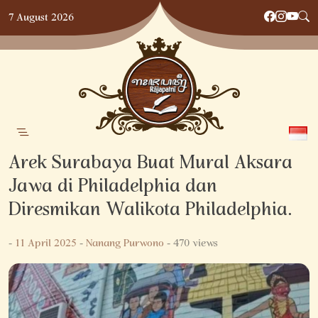
Skip
7 August 2026
to
content
Arek Surabaya Buat Mural Aksara
Jawa di Philadelphia dan
Diresmikan Walikota Philadelphia.
-
11 April 2025
-
Nanang Purwono
- 470 views