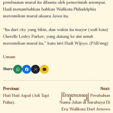
pembuatan mural itu dibantu oleh pemerintah setempat.
Hadi menambahkan bahkan Walikota Philadelphia
meresmikan mural aksara Jawa itu.
“Itu dari city yang bikin, dan waktu itu mayor (wali kota)
Cherelle Lesley Parker, yang datang ke sini untuk
meresmikan mural itu,” kata istri Hadi Wijoyo. (PAR/nng)
Umum
Share:
Navigasi
Previous:
Next:
pos
Hati Hati Aspal (Asli Tapi
꧌ꦥꦼꦫꦸꦧꦲꦤ꧀꧍ Perubahan
Palsu).
Nama Jalan di Surabaya Di
Era Walikota Doel Arnowo