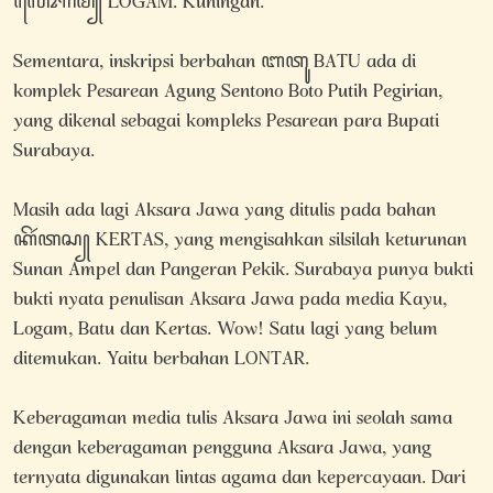
ꦭꦺꦴꦒꦩ꧀ LOGAM. Kuningan.
Sementara, inskripsi berbahan ꦧꦠꦸ BATU ada di
komplek Pesarean Agung Sentono Boto Putih Pegirian,
yang dikenal sebagai kompleks Pesarean para Bupati
Surabaya.
Masih ada lagi Aksara Jawa yang ditulis pada bahan
ꦏꦼꦂꦠꦱ꧀ KERTAS, yang mengisahkan silsilah keturunan
Sunan Ampel dan Pangeran Pekik. Surabaya punya bukti
bukti nyata penulisan Aksara Jawa pada media Kayu,
Logam, Batu dan Kertas. Wow! Satu lagi yang belum
ditemukan. Yaitu berbahan LONTAR.
Keberagaman media tulis Aksara Jawa ini seolah sama
dengan keberagaman pengguna Aksara Jawa, yang
ternyata digunakan lintas agama dan kepercayaan. Dari