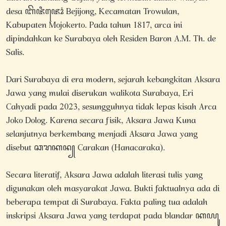
desa ꦧꦼꦗꦶꦗꦺꦴꦁ Bejijong, Kecamatan Trowulan,
Kabupaten Mojokerto. Pada tahun 1817, arca ini
dipindahkan ke Surabaya oleh Residen Baron A.M. Th. de
Salis.
Dari Surabaya di era modern, sejarah kebangkitan Aksara
Jawa yang mulai diserukan walikota Surabaya, Eri
Cahyadi pada 2023, sesungguhnya tidak lepas kisah Arca
Joko Dolog. Karena secara fisik, Aksara Jawa Kuna
selanjutnya berkembang menjadi Aksara Jawa yang
disebut ꦕꦫꦏꦤ꧀ Carakan (Hanacaraka).
Secara literatif, Aksara Jawa adalah literasi tulis yang
digunakan oleh masyarakat Jawa. Bukti faktualnya ada di
beberapa tempat di Surabaya. Fakta paling tua adalah
inskripsi Aksara Jawa yang terdapat pada blandar ꦏꦪꦸ