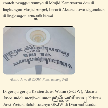
contoh penggunaannya di Masjid Kemayoran dan di
lingkungan Masjid Ampel, berarti Aksara Jawa digunakan
di lingkungan ꦆꦱ꧀ꦭꦩꦶ Islami.
Aksara Jawa di GKJW. Foto: nanang PAR
Di gereja gereja Kristen Jawi Wetan (GKJW), Aksara
Jawa sudah menjiwai umat ꦏꦿꦶꦱ꧀ꦠꦼꦤ꧀ꦗꦮꦶꦮꦼꦠꦤ꧀ Kristen
Jawi Wetan. Salah satunya GKJW di Dharmahusada.