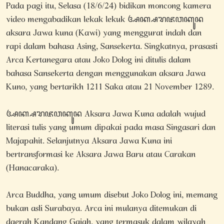
Pada pagi itu, Selasa (18/6/24) bidikan moncong kamera
video mengabadikan lekak lekuk ꦄꦏ꧀ꦱꦫꦗꦮꦏꦸꦤ
aksara Jawa kuna (Kawi) yang menggurat indah dan
rapi dalam bahasa Asing, Sansekerta. Singkatnya, prasasti
Arca Kertanegara atau Joko Dolog ini ditulis dalam
bahasa Sansekerta dengan menggunakan aksara Jawa
Kuno, yang bertarikh 1211 Saka atau 21 November 1289.
ꦄꦏ꧀ꦱꦫꦗꦮꦏꦸꦤ Aksara Jawa Kuna adalah wujud
literasi tulis yang umum dipakai pada masa Singasari dan
Majapahit. Selanjutnya Aksara Jawa Kuna ini
bertransformasi ke Aksara Jawa Baru atau Carakan
(Hanacaraka).
Arca Buddha, yang umum disebut Joko Dolog ini, memang
bukan asli Surabaya. Arca ini mulanya ditemukan di
daerah Kandang Gajah, yang termasuk dalam wilayah