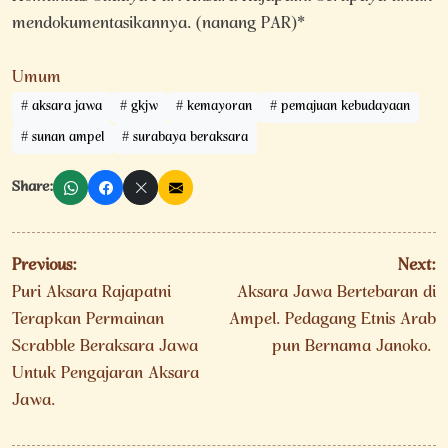
mendokumentasikannya. (nanang PAR)*
Umum
aksara jawa
gkjw
kemayoran
pemajuan kebudayaan
sunan ampel
surabaya beraksara
Share:
Navigasi
Previous:
Next:
pos
Puri Aksara Rajapatni
Aksara Jawa Bertebaran di
Terapkan Permainan
Ampel. Pedagang Etnis Arab
Scrabble Beraksara Jawa
pun Bernama Janoko.
Untuk Pengajaran Aksara
Jawa.