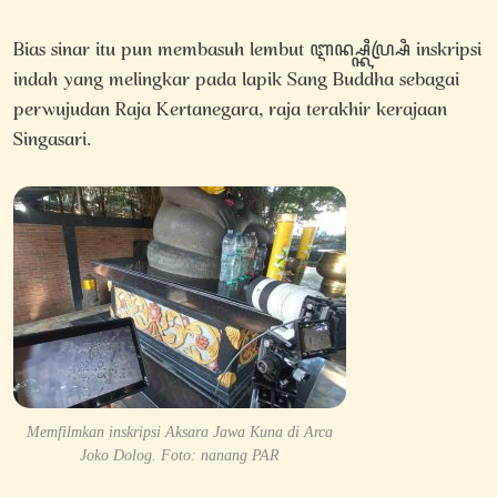
Bias sinar itu pun membasuh lembut ꦆꦤ꧀ꦱ꧀ꦏꦿꦶꦥ꧀ꦱꦶ inskripsi
indah yang melingkar pada lapik Sang Buddha sebagai
perwujudan Raja Kertanegara, raja terakhir kerajaan
Singasari.
Memfilmkan inskripsi Aksara Jawa Kuna di Arca
Joko Dolog. Foto: nanang PAR