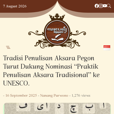
Skip
7 August 2026
to
content
Tradisi Penulisan Aksara Pegon
Turut Dukung Nominasi “Praktik
Penulisan Aksara Tradisional” ke
UNESCO.
-
16 September 2025
-
Nanang Purwono
- 1,276 views