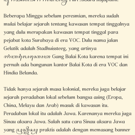
ꦥꦸꦫꦶꦄꦏ꧀ꦱꦫꦫꦴꦗꦥꦠ꧀ꦤꦷ Puri Aksara Rajapatni.
Beberapa Minggu sebelum peresmian, mereka sudah
mulai belajar sejarah tentang kawasan tempat tinggalnya
yang dulu merupakan kawasan tempat tinggal para
pejabat kota Surabaya di era VOC. Dulu nama jalan
Gelatik adalah Stadhuissteeg, yang artinya
ꦒꦁꦧꦭꦻꦏꦺꦴꦠ Gang Balai Kota karena tempat ini
pernah ada bangunan kantor Balai Kota di era VOC dan
Hindia Belanda.
Tidak hanya sejarah masa kolonial, mereka juga belajar
sejarah peradaban lokal sebelum bangsa asing (Eropa,
China, Melayu dan Arab) masuk di kawasan itu.
Peradaban lokal itu adalah Jawa. Karenanya mereka juga
Sinau aksara Jawa. Salah satu cara Sinau aksara Jawa
yang ꦥꦿꦏ꧀ꦠꦶꦱ꧀ praktis adalah dengan memasang banner