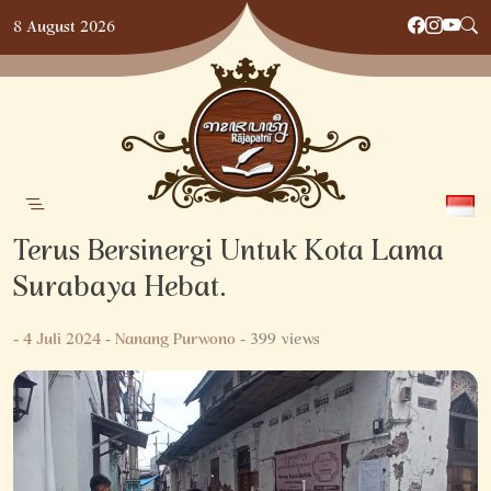
Skip
8 August 2026
to
content
Terus Bersinergi Untuk Kota Lama
Surabaya Hebat.
-
4 Juli 2024
-
Nanang Purwono
- 399 views