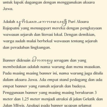
untuk lapak dagangan dengan menggunakan aksara
Jawa.
Adalah ꦥꦸꦫꦶꦄꦏ꧀ꦱꦫꦫꦴꦗꦥꦠ꧀ꦤꦷ Puri Aksara
Rajapatni yang mensupport mereka dengan pengkayaan
wawasan sejarah dan literasi lokal. Dengan demikian,
warga sudah mulai berbekal wawasan tentang sejarah
dan peradaban lingkungan.
Banner didesain ꦱꦼꦫꦒꦩ꧀ seragam dan yang
membedakan adalah nama warung dan menu masakan.
Pada masing masing banner ini, nama warung juga ditulis
dalam aksara Jawa. Ada empat stand pedagang dan ada
empat banner yang ramah sejarah dan budaya.
Penggunaan banner yang masing masing berukuran 3
meter dan 1,25 meter menjadi atraksi di jalan Gelatik dan
Jalan Mliwis. Apalagi pada banner ucapan selamat