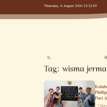
Skip
Thursday,
6 August 2026
23:32:06
to
content
B
Tag:
wisma jerma
Kolab
Philli
Puri 
-
7 Mar