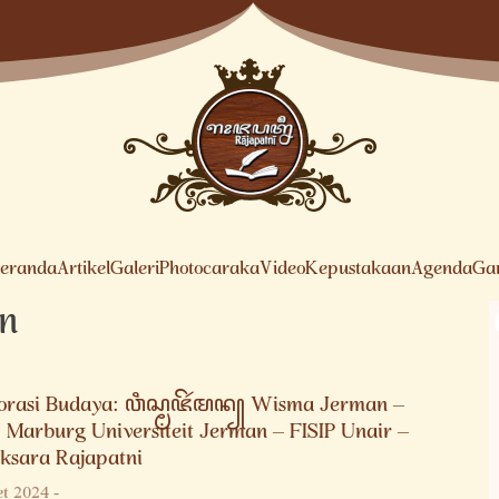
eranda
Artikel
Galeri
Photocaraka
Video
Kepustakaan
Agenda
Ga
n
orasi Budaya: ꦮꦶꦱ꧀ꦩꦗꦼꦂꦩꦤ꧀ Wisma Jerman –
p Marburg Universiteit Jerman – FISIP Unair –
Aksara Rajapatni
et 2024
-