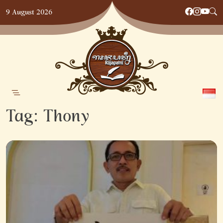
Skip
9 August 2026
to
content
Tag:
Thony