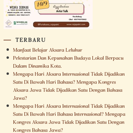
TERBARU
Manfaat Belajar Aksara Leluhur
Pelestarian Dan Kepunahan Budaya Lokal Berpacu
Dalam Dinamika Kota.
Mengapa Hari Aksara Internasional Tidak Dijadikan
Satu Di Bawah Hari Bahasa? Mengapa Kongres
Aksara Jawa Tidak Dijadikan Satu Dengan Bahasa
Jawa?
Mengapa Hari Aksara Internasional Tidak Dijadikan
Satu Di Bawah Hari Bahasa Internasional? Mengapa
Kongres Aksara Jawa Tidak Dijadikan Satu Dengan
Kongres Bahasa Jawa?