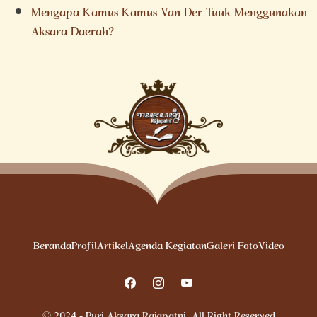
Mengapa Kamus Kamus Van Der Tuuk Menggunakan
Aksara Daerah?
Beranda
Profil
Artikel
Agenda Kegiatan
Galeri Foto
Video
© 2024 - Puri Aksara Rajapatni. All Right Reserved