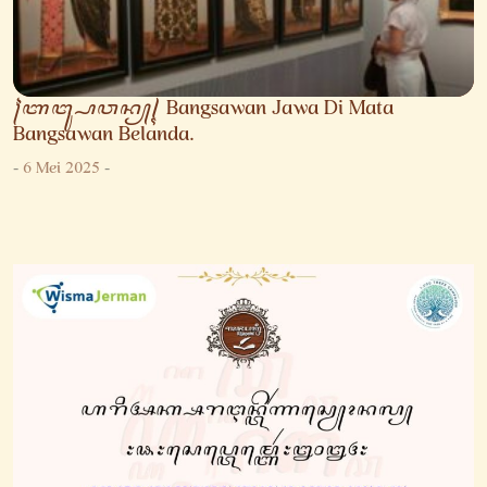
꧌ꦧꦔ꧀ꦰꦮꦤ꧀꧍ Bangsawan Jawa Di Mata
Bangsawan Belanda.
-
6 Mei 2025
-