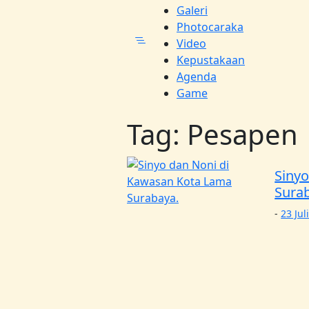
Galeri
Photocaraka
Video
Kepustakaan
Agenda
Game
Tag:
Pesapen
Siny
Sura
-
23 Jul