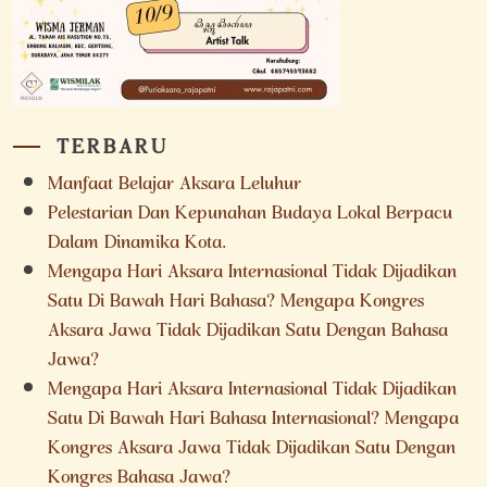
TERBARU
Manfaat Belajar Aksara Leluhur
Pelestarian Dan Kepunahan Budaya Lokal Berpacu
Dalam Dinamika Kota.
Mengapa Hari Aksara Internasional Tidak Dijadikan
Satu Di Bawah Hari Bahasa? Mengapa Kongres
Aksara Jawa Tidak Dijadikan Satu Dengan Bahasa
Jawa?
Mengapa Hari Aksara Internasional Tidak Dijadikan
Satu Di Bawah Hari Bahasa Internasional? Mengapa
Kongres Aksara Jawa Tidak Dijadikan Satu Dengan
Kongres Bahasa Jawa?