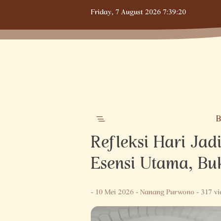
Skip
Friday,
7 August 2026
7:39:21
to
content
B
Refleksi Hari Ja
Esensi Utama, B
-
10 Mei 2026
-
Nanang Purwono
- 317 v