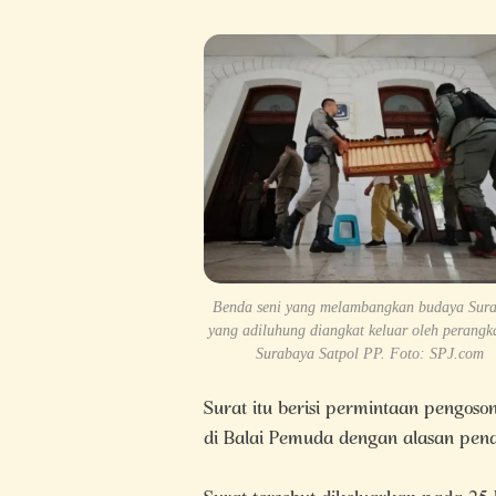
Benda seni yang melambangkan budaya Sur
yang adiluhung diangkat keluar oleh perangka
Surabaya Satpol PP. Foto: SPJ.com
Surat itu berisi permintaan pengos
di Balai Pemuda dengan alasan pena