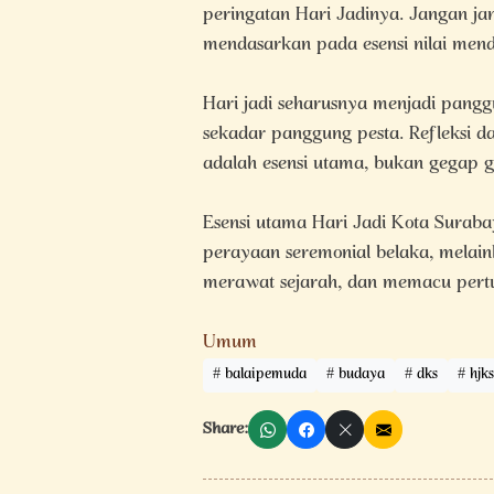
peringatan Hari Jadinya. Jangan jan
mendasarkan pada esensi nilai men
Hari jadi seharusnya menjadi pang
sekadar panggung pesta. Refleksi d
adalah esensi utama, bukan gegap 
Esensi utama Hari Jadi Kota Suraba
perayaan seremonial belaka, melai
merawat sejarah, dan memacu pert
Umum
balaipemuda
budaya
dks
hjks
Share: