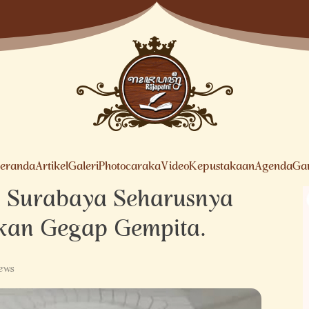
eranda
Artikel
Galeri
Photocaraka
Video
Kepustakaan
Agenda
Ga
di Surabaya Seharusnya
ukan Gegap Gempita.
iews