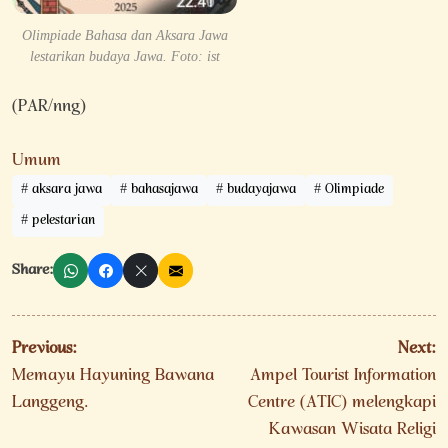
Olimpiade Bahasa dan Aksara Jawa
lestarikan budaya Jawa. Foto: ist
(PAR/nng)
Umum
aksara jawa
bahasajawa
budayajawa
Olimpiade
pelestarian
Share:
Navigasi
Previous:
Next:
pos
Memayu Hayuning Bawana
Ampel Tourist Information
Langgeng.
Centre (ATIC) melengkapi
Kawasan Wisata Religi