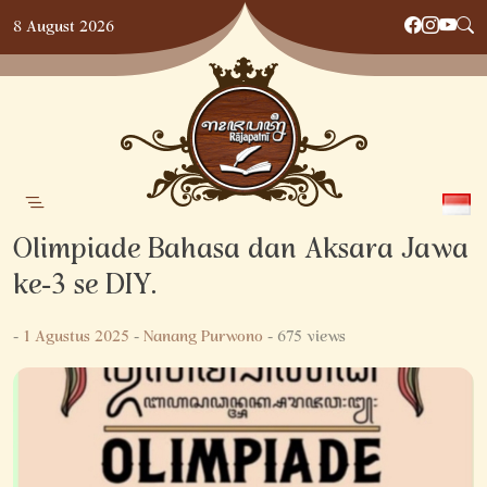
Skip
8 August 2026
to
content
Olimpiade Bahasa dan Aksara Jawa
ke-3 se DIY.
-
1 Agustus 2025
-
Nanang Purwono
- 675 views