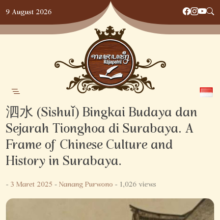
Skip
9 August 2026
to
content
泗水 (Sìshuǐ) Bingkai Budaya dan
Sejarah Tionghoa di Surabaya. A
Frame of Chinese Culture and
History in Surabaya.
-
3 Maret 2025
-
Nanang Purwono
- 1,026 views