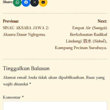
Share:
Navigasi
Previous:
Next:
pos
SINAU AKSARA JAWA 2:
Empat Air (Sungai)
Aksara Dasar Nglegena.
Berkekuatan Radikal
Lindungi 泗水 (Sìshuǐ),
Kampung Pecinan Surabaya.
Tinggalkan Balasan
Alamat email Anda tidak akan dipublikasikan.
Ruas yang
wajib ditandai
*
Komentar
*