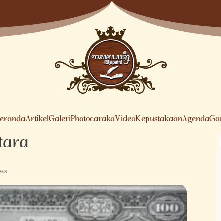
eranda
Artikel
Galeri
Photocaraka
Video
Kepustakaan
Agenda
Ga
ntara
ews