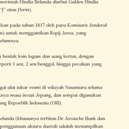
erintah Hindia Belanda disebut Gulden Hindia
f’ atau florin).
itkan pada tahun 1817 oleh para Komisaris Jenderal
len) untuk menggantikan Ropij Jawa, yang
belumnya.
 bentuk koin logam dan uang kertas, dengan
eperti 1 sen, 2 sen/benggol, hingga pecahan yang
gai alat tukar resmi di wilayah Nusantara selama
knya masa invasi Jepang, dan sempat digunakan
ng Repoeblik Indonesia (ORI).
elanda (khususnya terbitan De Javasche Bank dan
an penggunaan aksara daerah adalah menampilkan