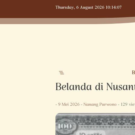
Skip
Thursday,
6 August 2026
10:14:08
to
content
B
Belanda di Nusa
-
9 Mei 2026
-
Nanang Purwono
- 129 vi