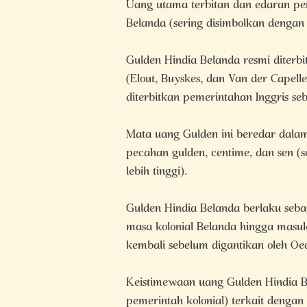
Uang utama terbitan dan edaran pem
Belanda (sering disimbolkan dengan ‘
Gulden Hindia Belanda resmi diterb
(Elout, Buyskes, dan Van der Capel
diterbitkan pemerintahan Inggris se
Mata uang Gulden ini beredar dalam
pecahan gulden, centime, dan sen (s
lebih tinggi).
Gulden Hindia Belanda berlaku seba
masa kolonial Belanda hingga masu
kembali sebelum digantikan oleh Oea
Keistimewaan uang Gulden Hindia B
pemerintah kolonial) terkait deng