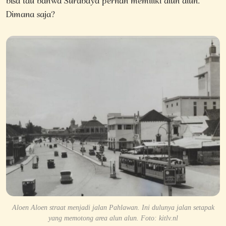
bisa tau bahwa Surabaya pernah memiliki alun alun.
Dimana saja?
Aloen Aloen straat menjadi jalan Pahlawan. Ini dulunya jalan setapak
yang memotong area alun alun. Foto: kitlv.nl