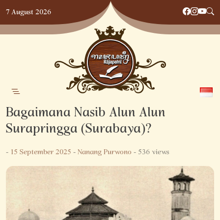
Skip
7 August 2026
to
content
Bagaimana Nasib Alun Alun
Surapringga (Surabaya)?
-
15 September 2025
-
Nanang Purwono
- 536 views