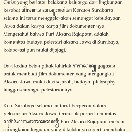
Christ yang berlatar belakang keluarga dari lingkungan
kerabat ꦏꦼꦫꦠꦺꦴꦤ꧀ꦱꦸꦫꦏꦂꦠ Keraton Surakarta
selama ini terus menggelorakan semangat kebudayaan
Jawa dalam karya karya film dokumenter nya.
Mengetahui bahwa Puri Aksara Rajapatni adalah
komunitas budaya pelestari aksara Jawa di Surabaya,
kolaborasi pun mulai dijajagi.
Dari kedua belah pihak lahirlah ꦒꦒꦱꦤ꧀ gagasan
untuk membuat film dokumenter yang mengangkat
Aksara Jawa mulai dari sejarah, budaya, philosophy
hingga semangat pelestariannya.
Kota Surabaya selama ini turut berperan dalam
pelestarian Aksara Jawa, termasuk peran komunitas
ꦥꦸꦫꦶꦄꦏ꧀ꦱꦫꦫꦴꦗꦥꦠ꧀ꦤꦷ Puri Aksara Rajapatni melalui
serangkaian kegiatan yang dikelolanya seperti membuka