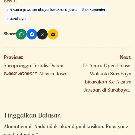
Berita
Aksara jawa surabaya beraksara jawa
dokumenter
surabaya
Share:
Navigasi
Previous:
Next:
pos
Surapringga Tertulis Dalam
Di Acara Open House,
ꦄꦏ꧀ꦱꦫꦗꦮ Aksara Jawa
Walikota Surabaya
Bicarakan Ke Aksara
Jawaan di Surabaya.
Tinggalkan Balasan
Alamat email Anda tidak akan dipublikasikan.
Ruas yang