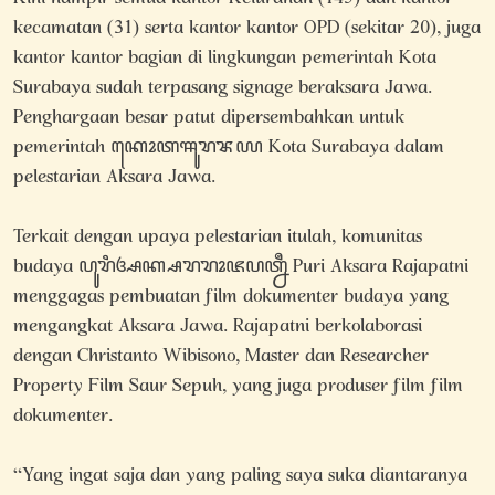
kecamatan (31) serta kantor kantor OPD (sekitar 20), juga
kantor kantor bagian di lingkungan pemerintah Kota
Surabaya sudah terpasang signage beraksara Jawa.
Penghargaan besar patut dipersembahkan untuk
pemerintah ꦏꦺꦴꦠꦯꦸꦫꦨꦪ Kota Surabaya dalam
pelestarian Aksara Jawa.
Terkait dengan upaya pelestarian itulah, komunitas
budaya ꦥꦸꦫꦶꦄꦏ꧀ꦱꦫꦫꦴꦗꦥꦠ꧀ꦤꦷ Puri Aksara Rajapatni
menggagas pembuatan film dokumenter budaya yang
mengangkat Aksara Jawa. Rajapatni berkolaborasi
dengan Christanto Wibisono, Master dan Researcher
Property Film Saur Sepuh, yang juga produser film film
dokumenter.
“Yang ingat saja dan yang paling saya suka diantaranya