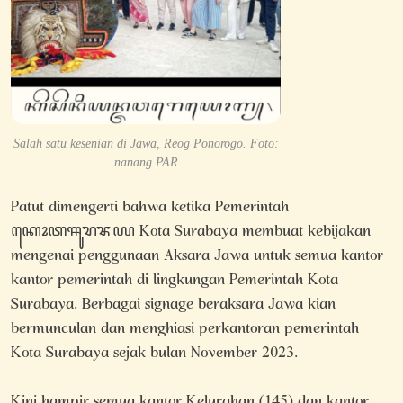
Salah satu kesenian di Jawa, Reog Ponorogo. Foto:
nanang PAR
Patut dimengerti bahwa ketika Pemerintah
ꦏꦺꦴꦠꦯꦸꦫꦨꦪ Kota Surabaya membuat kebijakan
mengenai penggunaan Aksara Jawa untuk semua kantor
kantor pemerintah di lingkungan Pemerintah Kota
Surabaya. Berbagai signage beraksara Jawa kian
bermunculan dan menghiasi perkantoran pemerintah
Kota Surabaya sejak bulan November 2023.
Kini hampir semua kantor Kelurahan (145) dan kantor