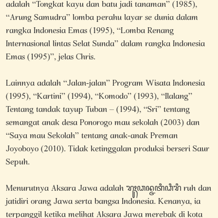
adalah “Tongkat kayu dan batu jadi tanaman” (1985),
“Arung Samudra” lomba perahu layar se dunia dalam
rangka Indonesia Emas (1995), “Lomba Renang
Internasional lintas Selat Sunda” dalam rangka Indonesia
Emas (1995)”, jelas Chris.
Lainnya adalah “Jalan-jalan” Program Wisata Indonesia
(1995), “Kartini” (1994), “Komodo” (1993), “Ilalang”
Tentang tandak tayup Tuban – (1994), “Sri” tentang
semangat anak desa Ponorogo mau sekolah (2003) dan
“Saya mau Sekolah” tentang anak-anak Preman
Joyoboyo (2010). Tidak ketinggalan produksi berseri Saur
Sepuh.
Menurutnya Aksara Jawa adalah ꦫꦸꦃꦣꦤ꧀ꦗꦠꦶꦣꦶꦫꦶ ruh dan
jatidiri orang Jawa serta bangsa Indonesia. Kenanya, ia
terpanggil ketika melihat Aksara Jawa merebak di kota