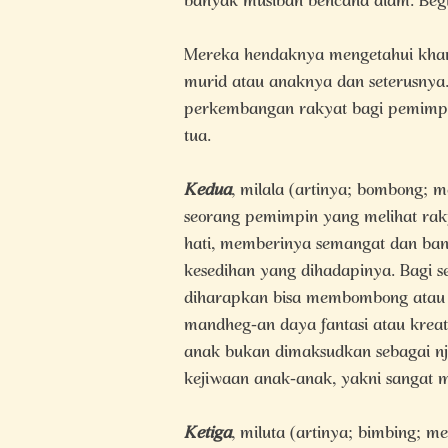
banyak musibah bencana alam. Begi
Mereka hendaknya mengetahui khara
murid atau anaknya dan seterusnya. 
perkembangan rakyat bagi pemimpin
tua.
Kedua
, milala (artinya; bombong;
seorang pemimpin yang melihat rak
hati, memberinya semangat dan bang
kesedihan yang dihadapinya. Bagi s
diharapkan bisa membombong atau me
mandheg-an daya fantasi atau krea
anak bukan dimaksudkan sebagai njl
kejiwaan anak-anak, yakni sangat 
Ketiga
, miluta (artinya; bimbing;