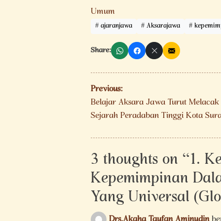
Umum
ajaranjawa
Aksarajawa
kepemim
Share:
Navigasi
Previous:
pos
Belajar Aksara Jawa Turut Melacak
Sejarah Peradaban Tinggi Kota Sur
3 thoughts on “
1. K
Kepemimpinan Dal
Yang Universal (Glob
Drs.Akaha Taufan Aminudin
be