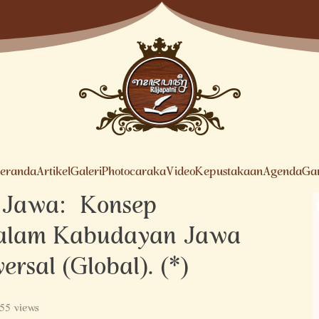
eranda
Artikel
Galeri
Photocaraka
Video
Kepustakaan
Agenda
Ga
 Jawa: Konsep
alam Kabudayan Jawa
rsal (Global). (*)
55 views