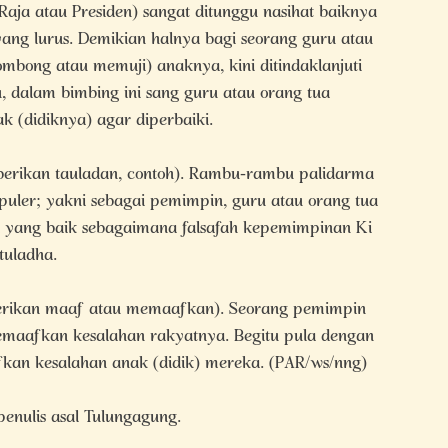
aja atau Presiden) sangat ditunggu nasihat baiknya
 yang lurus. Demikian halnya bagi seorang guru atau
bong atau memuji) anaknya, kini ditindaklanjuti
 dalam bimbing ini sang guru atau orang tua
 (didiknya) agar diperbaiki.
berikan tauladan, contoh). Rambu-rambu palidarma
puler; yakni sebagai pemimpin, guru atau orang tua
 yang baik sebagaimana falsafah kepemimpinan Ki
tuladha.
erikan maaf atau memaafkan). Seorang pemimpin
maafkan kesalahan rakyatnya. Begitu pula dengan
an kesalahan anak (didik) mereka. (PAR/ws/nng)
enulis asal Tulungagung.