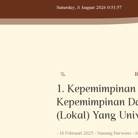
Skip
Saturday,
8 August 2026
0:51:58
to
content
B
1. Kepemimpinan
Kepemimpinan D
(Lokal) Yang Unive
-
18 Februari 2025
-
Nanang Purwono
- 8