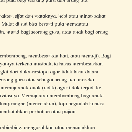
tu pula bagi seorang guru dan orang tua.
kter, sifat dan wataknya, hobi atau minat-bakat
Mulat di sini bisa berarti pula memantau
, murid bagi seorang guru, atau anak bagi orang
 membombong, membesarkan hati, atau memuji). Bagi
yatnya terkena musibah, ia harus membesarkan
kit dari duka-nestapa agar tidak larut dalam
eorang guru atau sebagai orang tua, mereka
muji anak-anak (didik) agar tidak terjadi ke-
tivitasnya. Memuji atau membombong bagi anak-
omprongne (mencelakan), tapi begitulah kondisi
membutuhkan perhatian atau pujian.
 membimbing, mengarahkan atau menunjukkan