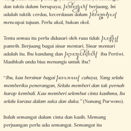
dan taktis dalam berupaya, ꧌ꦧꦼꦂꦙꦸꦮꦁ꧍ berjuang. Ini
adalah taktik cerdas, kecerdasan dalam ꧌ꦩꦼꦚ꧀ꦕꦥꦻ꧍
mencapai tujuan. Perlu akal, bukan okol.
Tentu semua itu perlu didasari oleh rasa tidak ꧌ꦥꦩ꧀ꦫꦶꦃ꧍
pamrih. Berjuang bagai sinar mentari. Sinar mentari
adalah itu. Ibu kandung dan ꧌ꦅꦧꦸꦥꦼꦂꦡꦶꦮꦶ꧍ ibu Pertiwi.
Masihkah anda bisa menangis untuk ibu?
“
Ibu, kau bersinar bagai ꧌ꦕꦲꦪ꧍ cahaya, Yang selalu
memberiku penerangan, Selalu memberi dan tak pernah
harap kembali. Kau memberi selembut cinta kasihmu, Itu
selalu kurasa dalam suka dan duka.”
(Nanang Purwono).
Itulah semangat dalam cinta dan kasih. Memang
perjuangan perlu ada semangat. Semangat itu