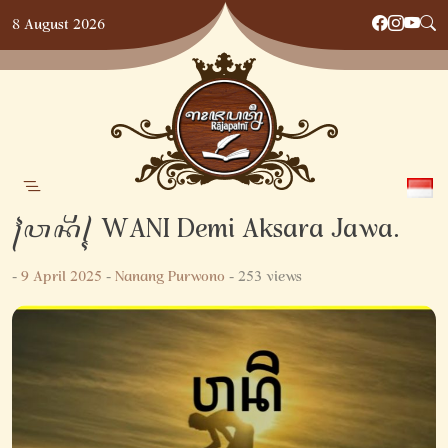
Skip
8 August 2026
to
content
꧌ꦮꦤꦶ꧍ WANI Demi Aksara Jawa.
-
9 April 2025
-
Nanang Purwono
- 253 views