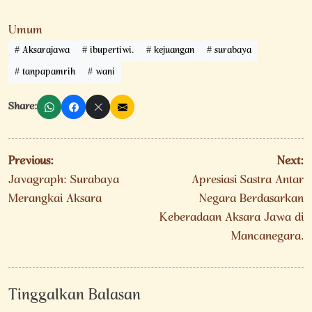
Umum
Aksarajawa
ibupertiwi.
kejuangan
surabaya
tanpapamrih
wani
Share:
Navigasi
Previous:
Next:
pos
Javagraph: Surabaya
Apresiasi Sastra Antar
Merangkai Aksara
Negara Berdasarkan
Keberadaan Aksara Jawa di
Mancanegara.
Tinggalkan Balasan