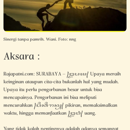
Sinergi tanpa pamrih. Wani. Foto: nng
Aksara :
Rajapatni.com: SURABAYA – ꧌ꦈꦥꦪ꧍ Upaya meraih
keinginan ataupun cita-cita bukanlah hal yang mudah.
Upaya itu perlu pengorbanan besar untuk bisa
mencapainya. Pengorbanan ini bisa meliputi
mencurahkan ꧌ꦥꦶꦏꦶꦫꦤ꧀꧍ pikiran, memaksimalkan
waktu, hingga memanfaatkan ꧌ꦈꦮꦁ꧍ uang.
Yang tidak kalah pentingnya adalah adanya semangat