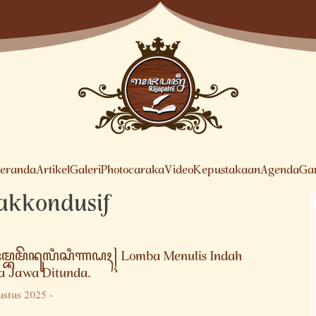
eranda
Artikel
Galeri
Photocaraka
Video
Kepustakaan
Agenda
Ga
akkondusif
ꦩ꧀ꦧꦩꦼꦤꦸꦭꦶꦱꦶꦟꦝꦃ꧍ Lomba Menulis Indah
a Jawa Ditunda.
ustus 2025
-