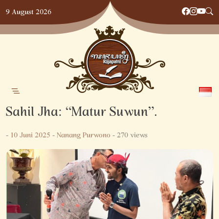
Skip
9 August 2026
to
content
Sahil Jha: “Matur Suwun”.
-
10 Juni 2025
-
Nanang Purwono
- 270 views