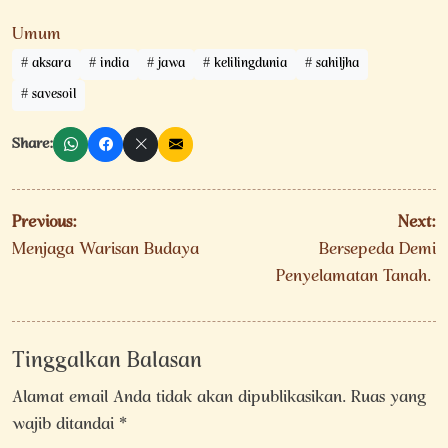
Umum
aksara
india
jawa
kelilingdunia
sahiljha
savesoil
Share:
Navigasi
Previous:
Next:
pos
Menjaga Warisan Budaya
Bersepeda Demi
Penyelamatan Tanah.
Tinggalkan Balasan
Alamat email Anda tidak akan dipublikasikan.
Ruas yang
wajib ditandai
*