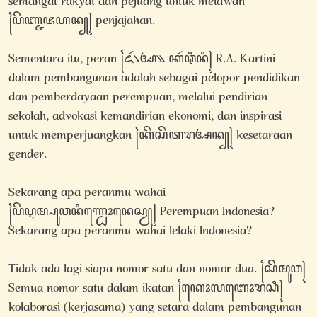
semangat rakyat dan pejuang untuk melawan
꧌ꦥꦼꦚ꧀ꦗꦗꦲꦤ꧀꧍ penjajahan.
Sementara itu, peran ꧌ꦌꦂ꧈ꦄ꧉ ꦏꦂꦡꦶꦤꦶ꧍ R.A. Kartini
dalam pembangunan adalah sebagai pelopor pendidikan
dan pemberdayaan perempuan, melalui pendirian
sekolah, advokasi kemandirian ekonomi, dan inspirasi
untuk memperjuangkan ꧌ꦏꦼꦱꦼꦠꦫꦄꦤ꧀꧍ kesetaraan
gender.
Sekarang apa peranmu wahai
꧌ꦥꦼꦉꦩ꧀ꦥꦸꦮꦤꦶꦟ꧀ꦝꦺꦴꦤꦺꦱꦾ꧍ Perempuan Indonesia?
Sekarang apa peranmu wahai lelaki Indonesia?
Tidak ada lagi siapa nomor satu dan nomor dua. ꧌ꦱꦼꦩꦸꦮ꧍
Semua nomor satu dalam ikatan ꧌ꦏꦺꦴꦭꦧꦺꦴꦫꦱꦶ꧍
kolaborasi (kerjasama) yang setara dalam pembangunan