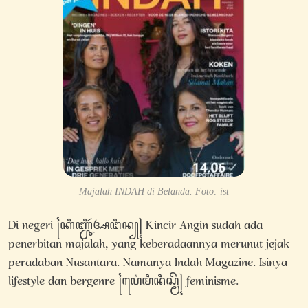
Majalah INDAH di Belanda. Foto: ist
Di negeri ꧌ꦏꦶꦚ꧀ꦕꦶꦂꦄꦔꦶꦤ꧀꧍ Kincir Angin sudah ada
penerbitan majalah, yang keberadaannya merunut jejak
peradaban Nusantara. Namanya Indah Magazine. Isinya
lifestyle dan bergenre ꧌ꦥ꦳ꦺꦩꦶꦤꦶꦱ꧀ꦩꦼ꧍ feminisme.