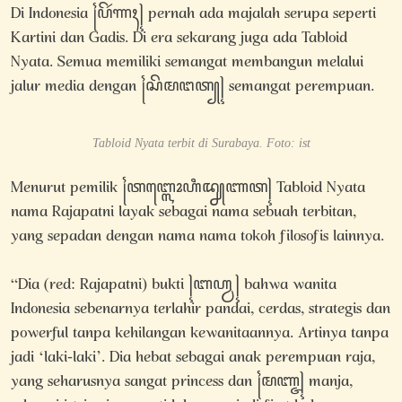
Di Indonesia ꧌ꦥꦼꦂꦟꦃ꧍ pernah ada majalah serupa seperti
Kartini dan Gadis. Di era sekarang juga ada Tabloid
Nyata. Semua memiliki semangat membangun melalui
jalur media dengan ꧌ꦱꦼꦩꦔꦠ꧀꧍ semangat perempuan.
Tabloid Nyata terbit di Surabaya. Foto: ist
Menurut pemilik ꧌ꦠꦧ꧀ꦭꦺꦴꦲꦶꦢ꧀ꦚꦚꦠ꧍ Tabloid Nyata
nama Rajapatni layak sebagai nama sebuah terbitan,
yang sepadan dengan nama nama tokoh filosofis lainnya.
“Dia (red: Rajapatni) bukti ꧍ꦧꦲ꧀ꦮ꧍ bahwa wanita
Indonesia sebenarnya terlahir pandai, cerdas, strategis dan
powerful tanpa kehilangan kewanitaannya. Artinya tanpa
jadi ‘laki-laki’. Dia hebat sebagai anak perempuan raja,
yang seharusnya sangat princess dan ꧌ꦩꦚ꧀ꦗ꧍ manja,