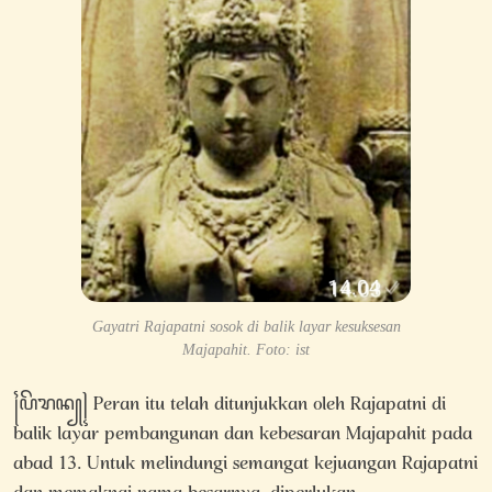
Gayatri Rajapatni sosok di balik layar kesuksesan
Majapahit. Foto: ist
꧌ꦥꦼꦫꦤ꧀꧍ Peran itu telah ditunjukkan oleh Rajapatni di
balik layar pembangunan dan kebesaran Majapahit pada
abad 13. Untuk melindungi semangat kejuangan Rajapatni