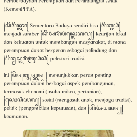
Pemberdayaan Perempuan dan Perlindungan Anak
(KemenPPPA).
꧌ꦱꦼꦩꦼꦤ꧀ꦠꦫ꧍ Sementara Budaya sendiri bisa ꧌ꦩꦼꦧ꧀ꦗꦝꦶ꧍
menjadi sumber ꧌ꦏꦼꦄꦫꦶꦥ꦳ꦤ꧀ꦭꦺꦴꦏꦭ꧀꧍ kearifan lokal
dan kekuatan untuk membangun masyarakat, di mana
perempuan dapat berperan sebagai pelindung dan
꧌ꦥꦼꦊꦱ꧀ꦠꦫꦶꦠꦿꦝꦶꦱꦶ꧍ pelestari tradisi.
Ini ꧌ꦩꦼꦤꦸꦚ꧀ꦗꦸꦏ꧀ꦏꦤ꧀꧍ menunjukkan peran penting
perempuan dalam berbagai aspek pembangunan,
termasuk ekonomi (usaha mikro, pertanian),
꧌ꦱꦺꦴꦱꦶꦪꦭ꧀꧍ sosial (mengasuh anak, menjaga tradisi),
politik (pengambilan keputusan), dan ꧌ꦏꦼꦄꦩꦤꦤ꧀꧍
keamanan.