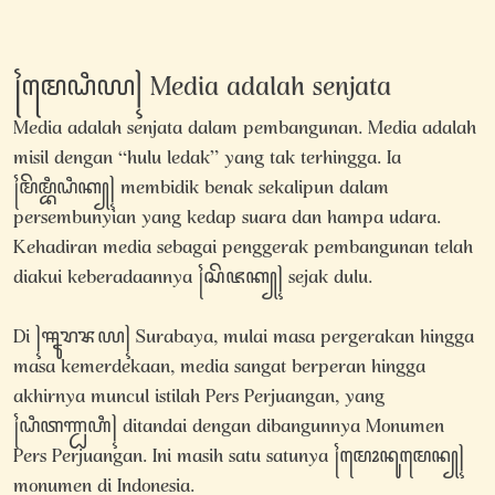
꧌ꦩꦺꦝꦶꦪ꧍ Media adalah senjata
Media adalah senjata dalam pembangunan. Media adalah
misil dengan “hulu ledak” yang tak terhingga. Ia
꧌ꦩꦼꦩ꧀ꦧꦶꦝꦶꦏ꧀꧍ membidik benak sekalipun dalam
persembunyian yang kedap suara dan hampa udara.
Kehadiran media sebagai penggerak pembangunan telah
diakui keberadaannya ꧌ꦱꦼꦗꦏ꧀꧍ sejak dulu.
Di ꧍ꦯꦹꦫꦨꦪ꧍ Surabaya, mulai masa pergerakan hingga
masa kemerdekaan, media sangat berperan hingga
akhirnya muncul istilah Pers Perjuangan, yang
꧌ꦝꦶꦠꦟ꧀ꦝꦲꦶ꧍ ditandai dengan dibangunnya Monumen
Pers Perjuangan. Ini masih satu satunya ꧌ꦩꦺꦴꦤꦸꦩꦺꦤ꧀꧍
monumen di Indonesia.