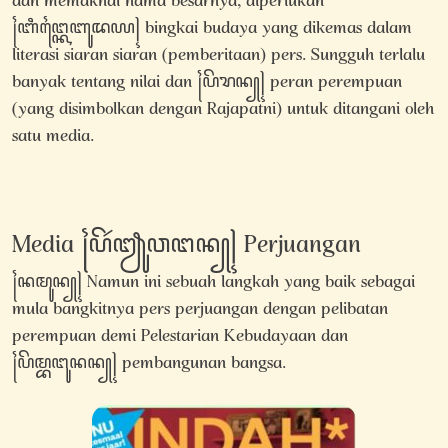
dan memaknai nama besarnya, diperlukan
꧌ꦧꦶꦔ꧀ꦏꦻꦧꦸꦢꦪ꧍ bingkai budaya yang dikemas dalam
literasi siaran siaran (pemberitaan) pers. Sungguh terlalu
banyak tentang nilai dan ꧌ꦥꦼꦫꦤ꧀꧍ peran perempuan
(yang disimbolkan dengan Rajapatni) untuk ditangani oleh
satu media.
Media ꧌ꦥꦼꦂꦙꦸꦮꦔꦤ꧀꧍ Perjuangan
꧌ꦤꦩꦸꦤ꧀꧍ Namun ini sebuah langkah yang baik sebagai
mula bangkitnya pers perjuangan dengan pelibatan
perempuan demi Pelestarian Kebudayaan dan
꧌ꦥꦼꦩ꧀ꦧꦔꦸꦤꦤ꧀꧍ pembangunan bangsa.