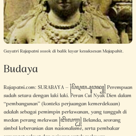
Gayatri Rajapatni sosok di balik layar kesuksesan Majapahit.
Budaya
Rajapatni.com: SURABAYA – ꧌ꦥꦼꦉꦩ꧀ꦥꦸꦮꦤ꧀꧍ Perempuan
sudah setara dengan laki laki. Peran Cut Nyak Dien dalam
“pembangunan” (konteks perjuangan kemerdekaan)
adalah sebagai pemimpin perlawanan, yang tangguh di
medan perang melawan ꧍ꦧꦼꦭꦟ꧀ꦝ꧍ Belanda, seorang
simbol keberanian dan nasionalisme, serta pembakar