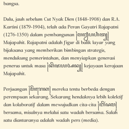
bangsa.
Dulu, jauh sebelum Cut Nyak Dien (1848-1908) dan R.A.
Kartini (1879-1904), telah ada Peran Gayatri Rajapatni
(1276-1350) dalam pembangunan ꧌ꦩꦙꦥꦲꦶꦠ꧀꧍
Majapahit. Rajapatni adalah figur di balik layar yang
bijaksana yang memberikan bimbingan strategis,
mendukung pemerintahan, dan menyiapkan generasi
penerus untuk masa ꧌ꦏꦼꦗꦪꦄꦤ꧀꧍ kejayaan kerajaan
Majapahit.
Perjuangan ꧌ꦩꦼꦫꦺꦏ꧍ mereka tentu berbeda dengan
perempuan sekarang. Sekarang hendaknya lebih kolektif
dan kolaboratif dalam mewujudkan cita-cita ꧌ꦧꦼꦂꦰꦩ꧍
bersama, misalnya melalui satu wadah bersama. Salah
satu diantaranya adalah wadah pers (media).