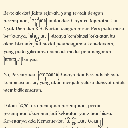
Bertolak dari fakta sejarah, yang terkait dengan
perempuan, ꧌ꦩꦸꦭꦻ꧍ mulai dari Gayatri Rajapatni, Cut
Nyak Dien dan R.A. Kartini dengan peran Pers pada masa
berikutnya, ꧌ꦤꦶꦱ꧀ꦕꦪ꧍ niscaya kombinasi kekuatan itu
akan bisa menjadi modal pembangunan kebudayaan,
yang pada gilirannya menjadi modal pembangunan
꧌ꦧꦔ꧀ꦰ꧍bangsa.
Ya, Perempuan, ꧌ꦧꦸꦢꦪ꧍Budaya dan Pers adalah satu
kombinasi unsur, yang akan menjadi peluru dahsyat untuk
membidik sasaran.
Dalam ꧌ꦌꦫ꧍ era pemajuan perempuan, peran
perempuan akan menjadi kekuatan yang luar biasa.
Karenanya ada Kementerian ꧌ꦥꦼꦩ꧀ꦧꦼꦂꦞꦪꦄꦤ꧀꧍