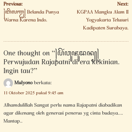
Navigasi
Previous:
Next:
pos
꧌ꦧꦼꦭꦟ꧀ꦝ꧍ Belanda Punya
KGPAA Mangku Alam II
Warna Karena Indo.
Yogyakarta Telusuri
Kadipaten Surabaya.
One thought on “
꧍ꦥꦼꦂꦮꦸꦗꦸꦢꦤ꧀꧍
Perwujudan Rajapatni di era kekinian.
Ingin tau?
”
Mulyono
berkata:
11 Oktober 2025 pukul 9:45 am
Alhamdulillah Sangat perlu nama Rajapatni diabadikan
agar dikenang oleh generasi penerus yg cinta budaya….
Mantap..