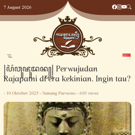
Skip
7 August 2026
to
content
꧍ꦥꦼꦂꦮꦸꦗꦸꦢꦤ꧀꧍ Perwujudan
Rajapatni di era kekinian. Ingin tau?
-
10 Oktober 2025
-
Nanang Purwono
- 610 views