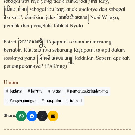
sebagai istri raja yang tidak cuma jadi first lady,
꧌ꦱꦼꦧꦒꦻ꧍ sebagai ibu bagi anak anaknya dan sebagai
ibu suri”, demikian jelas ꧌ꦤꦤꦶꦮꦶꦗꦪ꧍ Nani Wijaya,
pemilik dan pengelola Tabloid Nyata.
Potret ꧌ꦫꦴꦗꦥꦠ꧀ꦤꦷ꧍ Rajapatni selama ini memang
bertabir. Kini saatnya sekarang Rajapatni tampil dalam
sosoknya yang ꧌ꦏꦼꦏꦶꦤꦶꦪꦤ꧀꧍ kekinian. Seperti apakah
penampakannya? (PAR/nng)
Umum
budaya
kartini
nyata
pemajuankebudayana
Persperjuangan
rajapatni
tabloid
Share: