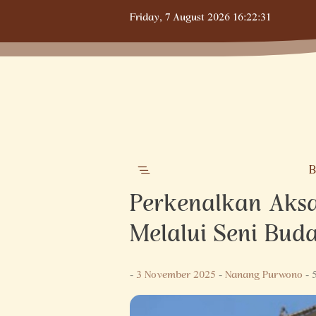
Skip
Friday,
7 August 2026
16:22:32
to
content
B
Perkenalkan Aksa
Melalui Seni Bud
-
3 November 2025
-
Nanang Purwono
- 