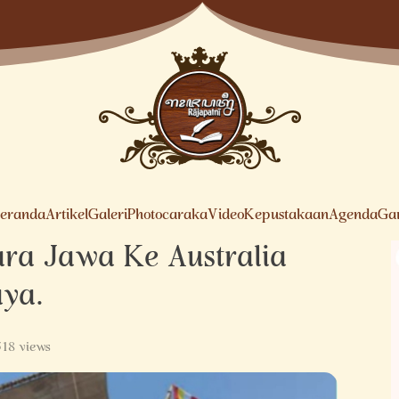
eranda
Artikel
Galeri
Photocaraka
Video
Kepustakaan
Agenda
Ga
ra Jawa Ke Australia
aya.
518 views